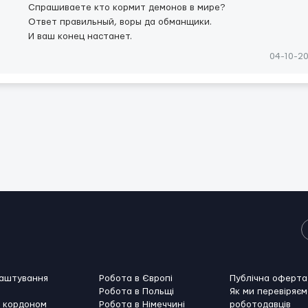
Спрашиваете кто кормит демонов в мире?
Ответ правильный, воры да обманщики.
И ваш конец настанет.
04-10-2
лаштування
Робота в Європі
Публічна оферта
Робота в Польщі
Як ми перевіряєм
а кордоном
Робота в Німеччині
роботодавців