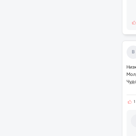
В
Низ
Мол
Чуд
1