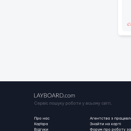
Сервіс пошуку роботи у всьому світі.
Про нас
Агентства з працев
Кар'єра
Знайти на карті
Відгуки
Форум про роботу з