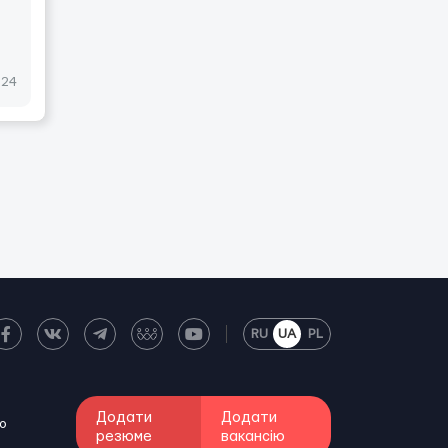
024
RU
UA
PL
Додати
Додати
о
резюме
вакансію