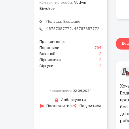
Контактна особа:
Vadym
Biryukov
Польща, Варшава
48787357772, 48787357772
Про компанію
:
Дод
Перегляди
794
Вакансії
2
Підписники
2
Відгуки
2
Хоч
Користувач з
02.09.2024
Вад
Заблокувати
пре
Поскаржитись
Поділитися
бес
дав
раб