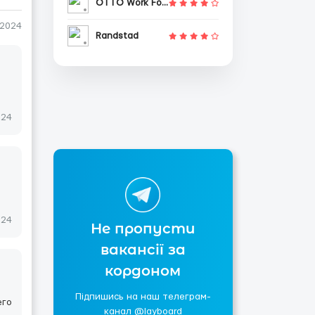
OTTO Work Force
-2024
Randstad
024
024
Не пропусти
вакансії за
кордоном
Підпишись на наш телеграм-
его
канал @layboard