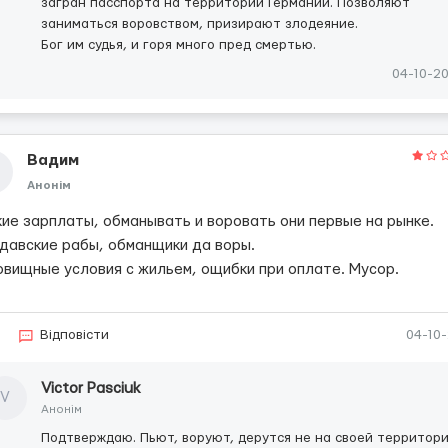
загран пасспорта на территории Германии. Позволяют
заниматься воровством, призирают злодеяние.
Бог им судья, и горя много пред смертью.
04-10-2
Вадим
Анонім
кие зарплаты, обманывать и воровать они первые на рынке.
давские рабы, обманщики да воры.
овищные условия с жильем, ощибки при оплате. Мусор.
Відповісти
04-10
Victor Pasciuk
V
Анонім
Подтверждаю. Пьют, воруют, дерутся не на своей территори