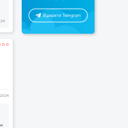
Відкрити Telegram
024
-2024
и.