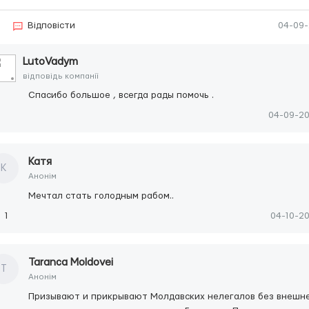
Відповісти
04-09
LutoVadym
відповідь компанії
Спасибо большое , всегда рады помочь .
04-09-2
Катя
К
Анонім
Мечтал стать голодным рабом..
1
04-10-2
Taranca Moldovei
T
Анонім
Призывают и прикрывают Молдавских нелегалов без внешн