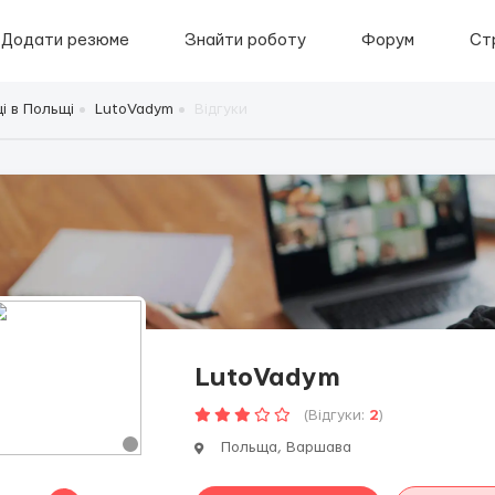
Додати резюме
Знайти роботу
Форум
Ст
і в Польщі
LutoVadym
Відгуки
LutoVadym
(Відгуки:
2
)
Польща, Варшава