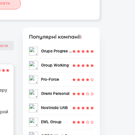
исати
Популярні компанії
:
Grupa Progres Sp. z o.o.
Group Working
Pro-Force
еру
Gremi Personal
Nostrada UAB
орой
EWL Group