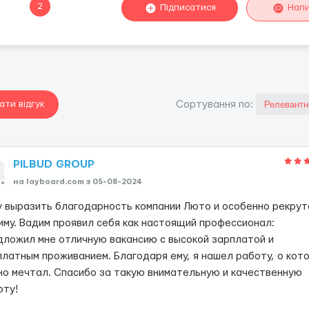
2
Підписатися
Нап
ати відгук
Сортування по:
PILBUD GROUP
на layboard.com з 05-08-2024
у выразить благодарность компании Люто и особенно рекрут
иму. Вадим проявил себя как настоящий профессионал:
дложил мне отличную вакансию с высокой зарплатой и
платным проживанием. Благодаря ему, я нашел работу, о кот
но мечтал. Спасибо за такую внимательную и качественную
оту!