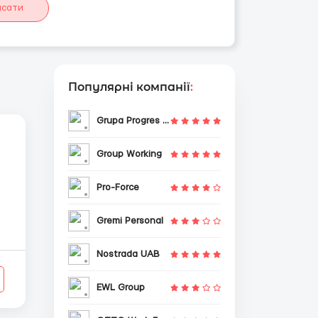
исати
Популярні компанії
:
Grupa Progres Sp. z o.o.
Group Working
Pro-Force
Gremi Personal
Nostrada UAB
EWL Group