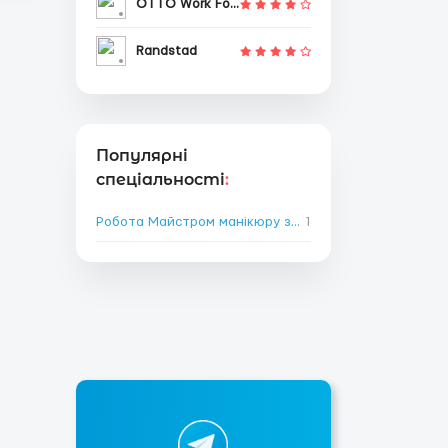
OTTO Work Force
Randstad
Популярні
спеціальності
:
Робота Майстром манікюру за кордоном
1
→