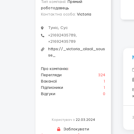
Тип компанії:
Прямий
роботодавець
Контактна особа:
Victoria
Туніс, Сус
+21692435789,
+21692435789
https://_victoria_cilacil_sous
se_
Про компанію
:
Перегляди
324
Вакансії
1
Підписники
1
Вимоги
Відгуки
0
жити
роботи
Користувач з
22.03.2024
Заблокувати