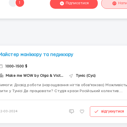
1
Підписатися
Нап
Майстер манікюру та педикюру
1000-1500 $
Make me WOW by Olga & Victoria
Туніс (Сус)
: Досвід роботи (нарощування нігтів обов'язково) Можливість
 у Тунісі Де працювати? Студія краси Російський колектив
Знання мов не вимагається, але буде вашим перевагою Умови
: Графік роботи 6/1 (5/2) Робота за попереднім записом
Години роботи 10:00 - 18:00 Зарплат...
відгукнутися
22-03-2024