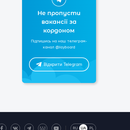
Не пропусти
вакансії за
кордоном
Підпишись на наш телеграм-
канал @layboard
Відкрити Telegram
RU
UA
PL