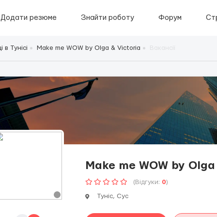
Додати резюме
Знайти роботу
Форум
Ст
 в Тунісі
Make me WOW by Olga & Victoria
Вакансії
Make me WOW by Olga &
(Відгуки:
0
)
Туніс, Сус