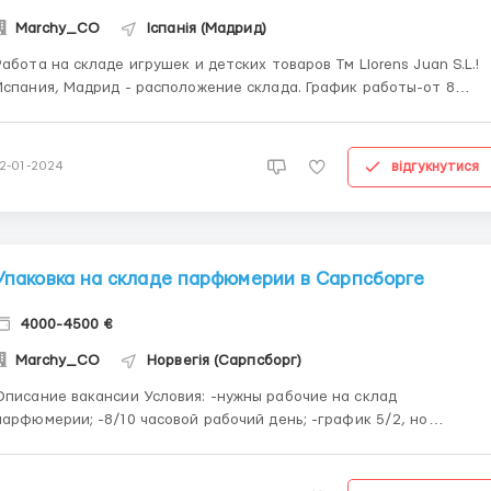
Marchy_CO
Іспанія (Мадрид)
Работа на складе игрушек и детских товаров Тм Llorens Juan S.L.!
спания, Мадрид - расположение склада. График работы-от 8
часов до 10 часов в день 5 дней в неделю(выходные
воскресенье)есть возможность брать рабочую субботу.
скресенье выходной. Требования: Мужчины, женщины и пары до
відгукнутися
12-01-2024
5...
Упаковка на складе парфюмерии в Сарпсборге
4000-4500 €
Marchy_CO
Норвегія (Сарпсборг)
исание вакансии Условия: -нужны рабочие на склад
парфюмерии; -8/10 часовой рабочий день; -график 5/2, но
возможны переработки; -оплата 16-17 евро/час; -только
официальное трудоустройство по рабочей визе (подписывается
договор на 3\6\12 месяцев по прямому контракту с фирмой);