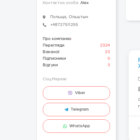
Контактна особа:
Alex
Польща, Ольштын
+48727511255
Про компанію
:
Перегляди
2324
Вакансії
23
Підписники
0
Відгуки
3
Соц.Мережі
Viber
Оп
пар
Telegram
К
работы
WhatsApp