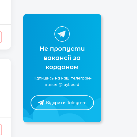
Не пропусти
вакансії за
кордоном
Підпишись на наш телеграм-
канал @layboard
Відкрити Telegram