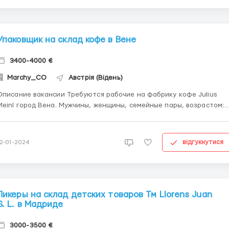
Упаковщик на склад кофе в Вене
3400-4000 €
Marchy_CO
Австрія (Відень)
исание вакансии Требуются рабочие на фабрику кофе Julius
nl город Вена. Мужчины, женщины, семейные пары, возрастом:
19 до 60 лет. Оплата: 15 €/час График работы: Дневная смена, 8-
0 часов, 5-6 дней в неделю. Плавающие выходные. Должностные
обязанности: операции по упаков...
відгукнутися
12-01-2024
Пикеры на склад детских товаров Тм Llorens Juan
S. L. в Мадриде
3000-3500 €