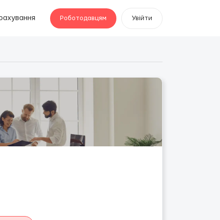
рахування
Роботодавцям
Увійти