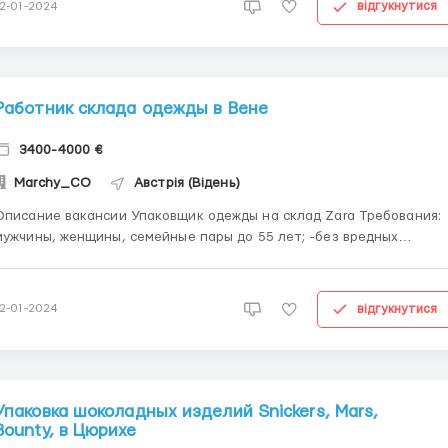
відгукнутися
12-01-2024
-жилье опла...
Работник склада одежды в Вене
3400-4000 €
Marchy_CO
Австрія (Відень)
исание вакансии Упаковщик одежды на склад Zara Требования:
ужчины, женщины, семейные пары до 55 лет; -без вредных
привычек; можно без опыта работы ( обучают на месте);
занности: -работа заключается в комплектации заказов
товаров с использованием сканера, -подготовки заказов д...
відгукнутися
12-01-2024
Упаковка шоколадных изделий Snickers, Mars,
Bounty, в Цюрихе