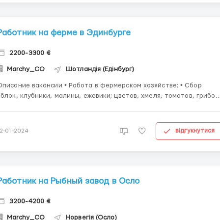
Работник на ферме в Эдинбурге
2200-3300 €
Marchy_CO
Шотландія (Едінбург)
исание вакансии • Работа в фермерском хозяйстве; • Сбор
яблок, клубники, малины, ежевики; цветов, хмеля, томатов, грибов
брокколи, капусты, прочего; • Работа на фабрике: на линии
упаковки фруктов и овощей; • Полевые работы (для мужчин). •
Рабочие смены (в неделю): ...
відгукнутися
12-01-2024
Работник на Рыбный завод в Осло
3200-4200 €
Marchy_CO
Норвегія (Осло)