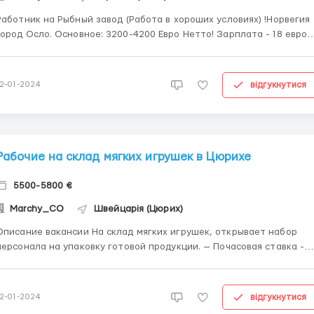
Работник на Рыбный завод (Работа в хороших условиях) !Норвегия
д Осло.️ Основное: 3200-4200 Евро Нетто! Зарплата - 18 евро в
час ( Нетто ) Выплата на Евро карту.Работодатель формляет.
График работы: 5 дней в неделю можно по 8 часов можно по 12 .
Можно брать доп субботу ( 8 часов ) Ч...
відгукнутися
12-01-2024
Рабочие на склад мягких игрушек в Цюрихе
5500-5800 €
Marchy_CO
Швейцарія (Цюрих)
исание вакансии На склад мягких игрушек, открывает набор
персонала на упаковку готовой продукции. — Почасовая ставка -
19-21 евро/час (нетто-чистыми) + надбавки за добросовестную
; - Проживание Бесплатно; - Требования: мужчины, женщины,
семейные пары; возраст от 18 до 60 лет....
відгукнутися
12-01-2024