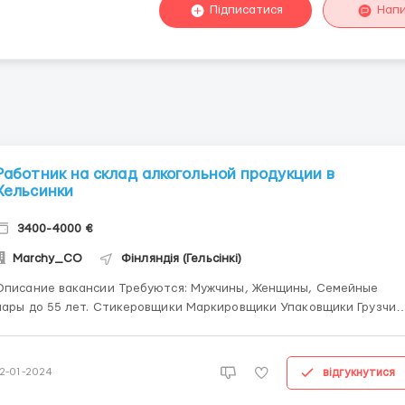
Підписатися
Нап
Работник на склад алкогольной продукции в
Хельсинки
3400-4000 €
Marchy_CO
Фінляндія (Гельсінкі)
исание вакансии Требуются: Мужчины, Женщины, Семейные
ы до 55 лет. Стикеровщики Маркировщики Упаковщики Грузчики
онтроль качества на линии. Зарплата: 17-20 евро в час Условия
: Работа по 8 -12 часов , будни 10 часов ( сб – 8 часов ,
выходные- ...
відгукнутися
12-01-2024