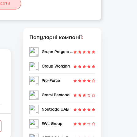
исати
Популярні компанії
:
Grupa Progres Sp. z o.o.
Group Working
Pro-Force
Gremi Personal
Nostrada UAB
EWL Group