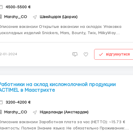
4500-5500 €
Marchy_CO
Швейцарія (Цюрих)
исание вакансии Открытые вакансии на складах Упаковка
шоколадных изделий Snickers, Mars, Bounty, Twix, MilkyWay
Требования: Мужчины, Женщины, Семейные пары Возраст до 60
лет Условия: Возможна работа 5-6 дней в неделю по 9-10 час/ден
Оплата -19-20€/час Аванс возможен после 2-х недель...
відгукнутися
12-01-2024
Работники на склад кисломолочной продукции
ACTIMEL в Маастрихте
3200-4200 €
Marchy_CO
Нідерланди (Амстердам)
исание вакансии Заработная плата за час (НЕТТО): ~15.73 €
Занятость: Полная Знание языка: Не обязательно Проживание: