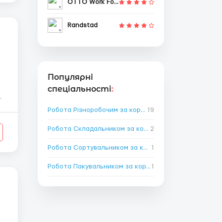
OTTO Work Force
Randstad
Популярні
спеціальності
:
,
Робота Різноробочим за кордоном
19
→
Робота Складальником за кордоном
2
→
Робота Сортувальником за кордоном
1
→
Робота Пакувальником за кордоном
1
→