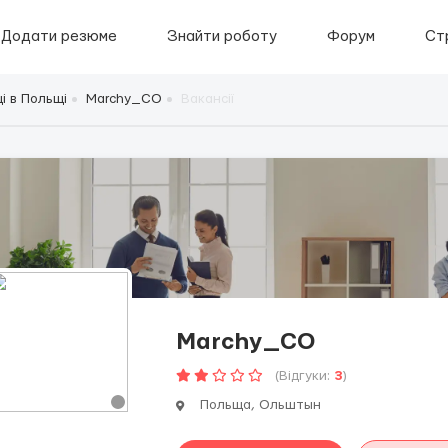
Додати резюме
Знайти роботу
Форум
Ст
і в Польщі
Marchy_CO
Вакансії
Marchy_CO
(Відгуки:
3
)
Польща, Ольштын