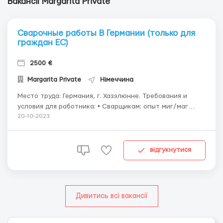
Вакансії Margarita Private
Сварочные работы В Германии (только для
граждан ЕС)
2500 €
Margarita Private
Німеччина
Место труда: Германия, г. Хазэлюнне. Требования и
условия для работника: • Сварщикам: опыт миг/маг
сварка, • Сборщикам: необходимо уметь читать
20-10-2023
чертежи; Рассматриваются только кандидаты с
квалификацией и европейскими документами.
Работодатель предоставляет жильё, робу и транспорт
відгукнутися
бесп...
Дивитись всі вакансії