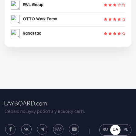
EWL Group
OTTO Work Force
Randstad
Сервіс пошуку роботи у всьому світі.
RU
UA
PL