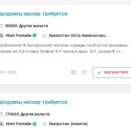
продавец-кассир требуется
80000 Другая валюта
Mark Formelle
Казахстан (Усть-Каменогорськ)
Требования: В белорусский магазин одежды требуется продавец-
кассир на 0,5 ставку График 4-5 часов в день, 6/1, оклад+% от
продаж, в среднем до 75 000 тг на руки Официальное
трудоустройство, выплаты на карту Евразийского банка Где
работать? Усть-Каменогорск, С. Нурмагамбетова 55 ...
відгукнутися
03-11-2022
продавец-кассир требуется
170000 Другая валюта
Mark Formelle
Казахстан (Алмати)