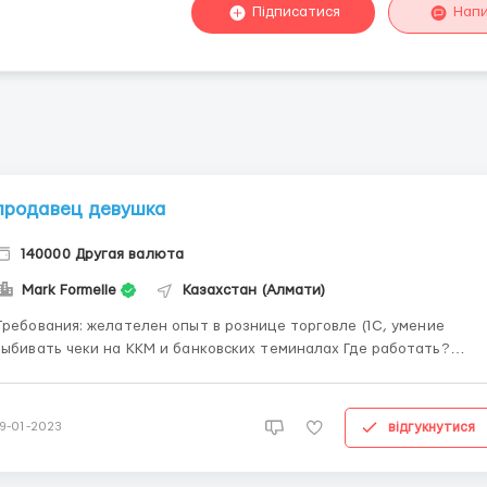
Підписатися
Нап
продавец девушка
140000 Другая валюта
Mark Formelle
Казахстан (Алмати)
Требования: желателен опыт в рознице торговле (1С, умение
ыбивать чеки на ККМ и банковских теминалах Где работать?
Новый магазин по Толе Би- Байзакова, магазин одежды Mark
le Условия работы: 5/2 (будни), 2 чередующиеся смены: 10-
19.00 и 11-20.00, оклад 82500+% от про...
відгукнутися
19-01-2023