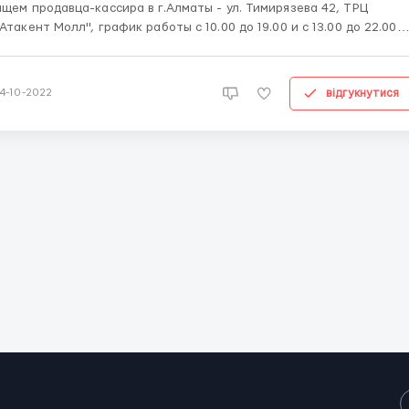
ищем продавца-кассира в г.Алматы - ул. Тимирязева 42, ТРЦ
"Атакент Молл", график работы с 10.00 до 19.00 и с 13.00 до 22.00
(чередуются между собой), 5ти дневная рабочая неделя, 8ми
часовой рабочий день. Оклад 93 500 тг + % от продаж (что в
совокупности составляет от 126 000 до 170 000 к ...
відгукнутися
14-10-2022