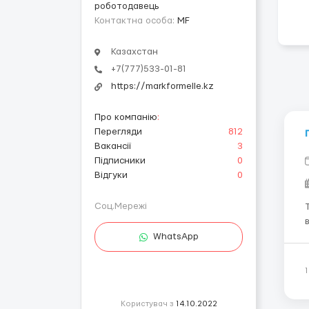
роботодавець
Контактна особа:
MF
Казахстан
+7(777)533-01-81
https://markformelle.kz
Про компанію
:
Перегляди
812
Вакансії
3
Підписники
0
Відгуки
0
Соц.Мережі
в
WhatsApp
Formel
Користувач з
14.10.2022