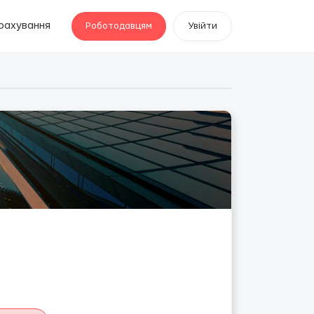
рахування
Роботодавцям
Увійти