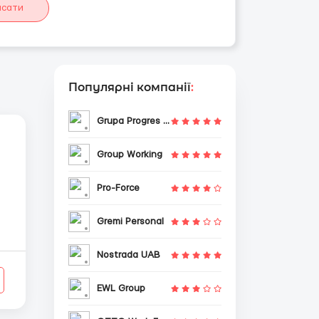
исати
Популярні компанії
:
Grupa Progres Sp. z o.o.
Group Working
Pro-Force
Gremi Personal
Nostrada UAB
EWL Group