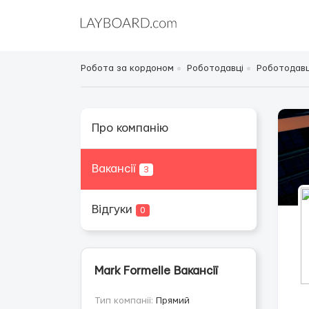
Робота за кордоном
Роботодавці
Роботодавц
Про компанію
Вакансії
3
Відгуки
0
Mark Formelle Вакансії
Тип компанії:
Прямий