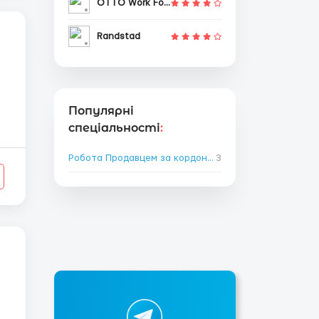
OTTO Work Force
Randstad
Популярні
спеціальності
:
Робота Продавцем за кордоном
3
→