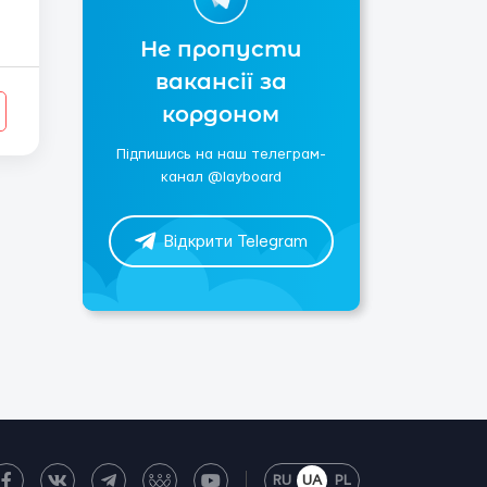
Не пропусти
вакансії за
кордоном
Підпишись на наш телеграм-
канал @layboard
Відкрити Telegram
RU
UA
PL