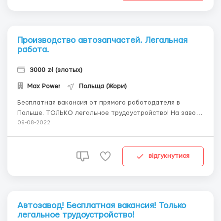
Производство автозапчастей. Легальная
работа.
3000 zł (злотых)
Max Power
Польща (Жори)
Бесплатная вакансия от прямого работодателя в
Польше. ТОЛЬКО легальное трудоустройство! На завод
по изготовлению фар к корейским автомобилям
09-08-2022
необходимы сотрудники. Обязанности: - сборка фар для
легковых автомобилей; - контроль качества
комплектующих и готовой продукции; - упаковка гото...
відгукнутися
Автозавод! Бесплатная вакансия! Только
легальное трудоустройство!