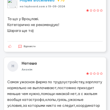
Мария Васильева
70
на layboard.com з 19-09-2024
Та що у Вроцлаві.
Категорично не рекомендую!
Шарага ще та)
Відповісти
Наташа
Н
Анонім
Самая ужасная фирма по трудоустройству,зарплату
нормально не выплачивают,постоянно приходит
меньше чем нужно,помощи никакой нет,а с жильем
вообще катастрофа,клопы,грязь,ужасные
условия,за которыми никто не следит,координатор