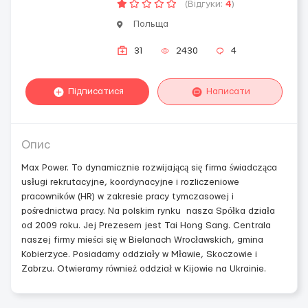
(Відгуки:
4
)
Польща
31
2430
4
Підписатися
Написати
Опис
Max Power. To dynamicznie rozwijającą się firma świadcząca
usługi rekrutacyjne, koordynacyjne i rozliczeniowe
pracowników (HR) w zakresie pracy tymczasowej i
pośrednictwa pracy. Na polskim rynku nasza Spółka działa
od 2009 roku. Jej Prezesem jest Tai Hong Sang. Centrala
naszej firmy mieści się w Bielanach Wrocławskich, gmina
Kobierzyce. Posiadamy oddziały w Mławie, Skoczowie i
Zabrzu. Otwieramy również oddział w Kijowie na Ukrainie.