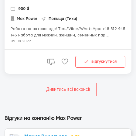
900 $
Max Power
Польща (Тихи)
Работа на автозаводе! Тел./Viber/WhatsApp: +48 512 445
146 Работа для мужчин, женщин, семейных пар
(автозаводы). - бесплатные вакансии - официальное
09-08-2022
трудоустройство - зарплата (зависит от завода) от
3000-4500 зл нетто - рабочая одежда и медосмотр за
счет фирмы - помогаем делать кар...
відгукнутися
Дивитись всі вакансії
Відгуки на компанію Max Power