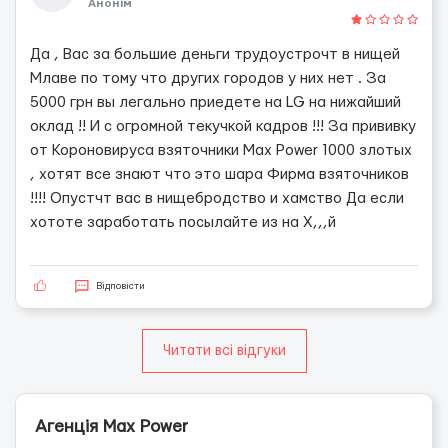
Анонім
Да , Вас за большие деньги трудоустрочт в нищей
Млаве по тому что других городов у них нет . За
5000 грн вы легально приедете на LG на нижайший
оклад !! И с огромной текучкой кадров !!! За прививку
от Короновируса взяточники Max Power 1000 злотых
, хотят все знают что это шара Фирма взяточников
!!!! Опустчт вас в нищебродство и хамство Да если
хототе заработать посылайте из на Х,,,й
Відповісти
Читати всі відгуки
Агенція Max Power