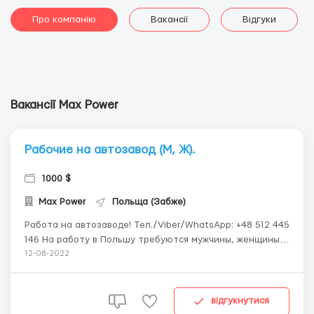
Про компанію
Вакансії
Відгуки
Вакансії Max Power
Рабочие на автозавод (М, Ж).
1000 $
Max Power
Польща (Забже)
Работа на автозаводе! Тел./Viber/WhatsApp: +48 512 445
146 На работу в Польшу требуются мужчины, женщины
на завод по производству металлических деталей для
12-08-2022
автомобилей. Обязанности для мужчин: - должность -
оператор машин; - залаживать заготовки под
автомобильные запчасти под пресс; - доста...
відгукнутися