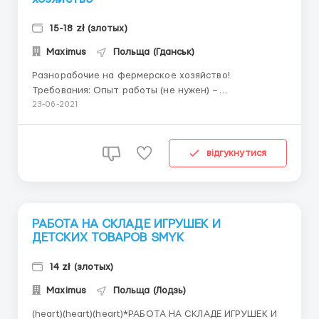
15-18 zł (злотых)
Maximus
Польща (Гданськ)
Разнорабочие на фермерское хозяйство!
Требования: Опыт работы (не нужен) –
предпочтение сельские жители;
23-06-2021
самоорганизованность, трудолюбие,
внимательность; Умение пользоваться сапкой,
полилкой; Возраст 20 – 55 лет. Условия работы:
відгукнутися
Официальное трудоустройство, трудовой договор;...
РАБОТА НА СКЛАДЕ ИГРУШЕК И
ДЕТСКИХ ТОВАРОВ SMYK
14 zł (злотых)
Maximus
Польща (Лодзь)
(heart)(heart)(heart)*РАБОТА НА СКЛАДЕ ИГРУШЕК И