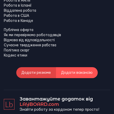
Робота в Англії
Робота в Іспанії
Віддалена робота
Работа в США
Работа в Канадe
Публічна оферта
Як ми перевіряємо роботодавців
Відмова від відповідальності
Сучасне твердження рабства
Політика скарг
Кодекс етики
Додати резюме
Додати вакансію
Завантажуйте додаток від
LAYBOARD.com
Знайти роботу за кордоном тепер просто!