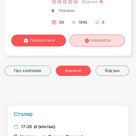
(Відгуки:
0
)
Україна
68
1846
0
Підписатися
Написати
Про компанію
Вакансії
Відгуки
Столяр
17-20 zł (злотых)