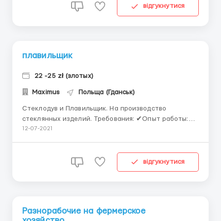
(премии). Местоположение: 1. Międzyzdroje
відгукнутися
(Мендзыздрое) о...
плавильщик
22 -25 zł (злотых)
Maximus
Польща (Гданськ)
Стеклодув и Плавильщик. На производство
стеклянных изделий. Требования: ✔Опыт работы:
минимум 6 мес.; ✔иметь хорошую физическую
12-07-2021
форму; ✔польский язык – не требуется; ✔Возраст:
любой. Условия работы: ✔официальное
трудоустройство, трудовой договор; ✔график
відгукнутися
работы: 8 час/день (можно брат...
Разнорабочие на фермерское
хозяйство