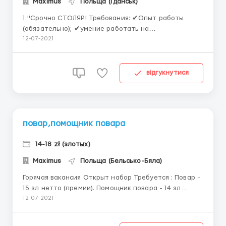
Maximus
Польща (Гданськ)
1 "Срочно СТОЛЯР! Требования: ✔Опыт работы
(обязательно); ✔умение работать на
деревообрабатывающих станках; ✔умение
12-07-2021
обращаться с ручным инструментом; ✔знание и
выполнение ТБ; ✔само организованность,
трудолюбие ; ✔готовность показать свое
відгукнутися
мастерство не на словах, а на деле. ✔Польск...
повар,помощник повара
14-18 zł (злотых)
Maximus
Польща (Бельсько-Бяла)
Горячая вакансия Открыт набор Требуется : Повар -
15 зл нетто (премии). Помощник повара - 14 зл
нетто . Официант - 15 зл нетто (плюс чай).
12-07-2021
Массажист- индивидуально (требуется резюме,
опыт работы мин 1 год). Разнорабочий - 14 зл нетто