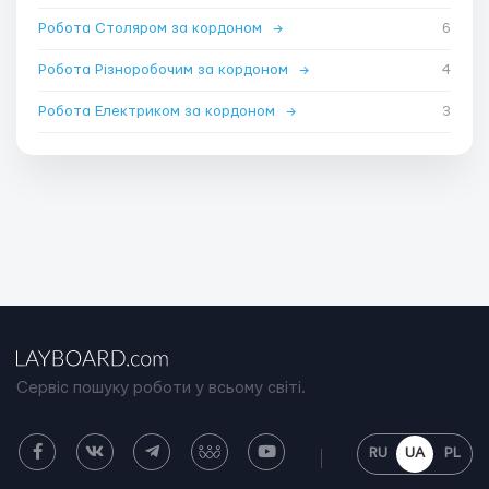
Робота Столяром за кордоном
→
6
Робота Різноробочим за кордоном
→
4
Робота Електриком за кордоном
→
3
Сервіс пошуку роботи у всьому світі.
RU
UA
PL