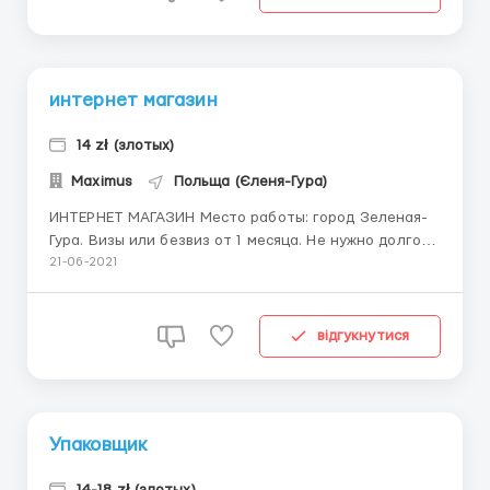
интернет магазин
14 zł (злотых)
Maximus
Польща (Єленя-Гура)
ИНТЕРНЕТ МАГАЗИН Место работы: город Зеленая-
Гура. Визы или безвиз от 1 месяца. Не нужно долго
ждать оформления, сейчас смены по 12 часов.
21-06-2021
Мужчины, женщины семейные пары 18-50 лет.
_Обязанности: Работа заключается в комплектации
и упаковке заказов, сделанных через интернет,
відгукнутися
сортировке и пер...
Упаковщик