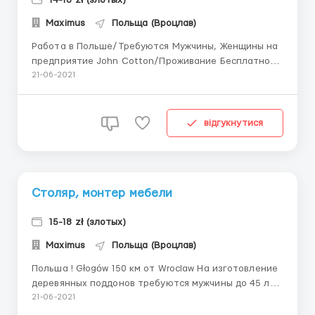
14-18 zł (злотых)
Maximus
Польща (Вроцлав)
Работа в Польше/Требуются Мужчины, Женщины на
предприятие John Cotton/Проживание Бесплатно/
Ставка 14,40 zl netto/Работа в Польше
21-06-2021
Вроцлав/25000 -30000 грн мес. Зарплата • ставка —
14,40 зл/час нетто • сверхурочные +50 % к ставке
(21,40 зл/час нетто) • ночные смены +20% к с...
відгукнутися
Столяр, монтер мебели
15-18 zł (злотых)
Maximus
Польща (Вроцлав)
Польша ! Głogów 150 км от Wroclaw На изготовление
деревянных поддонов требуются мужчины до 45 лет
. Работа не сложная, возможно без опыта работы,
21-06-2021
знание польского языка не обязательно, есть