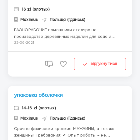
16 zł (злотых)
Maximus
Польща (Гданськ)
РАЗНОРАБОЧИЕ помощники столяра на
производство деревянных изделий для сада и
огорода! Требования: ✔Опыт работы: не требуется;
22-06-2021
✔Польский язык – понимание; ✔Возраст до 40 лет.
Условия работы: ✔официальное трудоустройство,
трудовой договор; ✔график пн-пт, 10 часов в день,
відгукнутися
каждая вторая сб ...
упаковка оболочки
14-16 zł (злотых)
Maximus
Польща (Гданськ)
Срочно физически крепкие МУЖЧИНЫ, а так же
женщины! Требования: ✔ Опыт работы – не