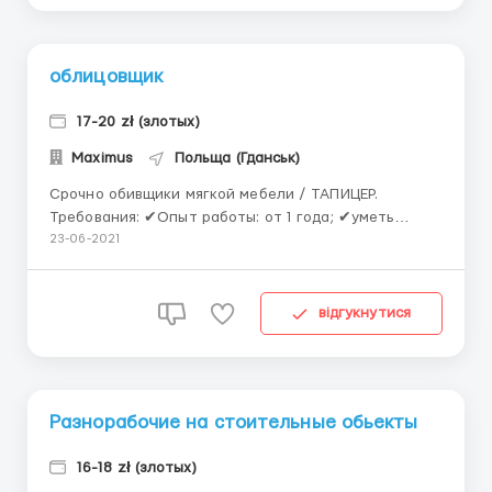
облицовщик
17-20 zł (злотых)
Maximus
Польща (Гданськ)
Срочно обивщики мягкой мебели / ТАПИЦЕР.
Требования: ✔Опыт работы: от 1 года; ✔уметь
пользоваться обивочным степлером; ✔точность,
23-06-2021
концентрация внимания, мануальные способности;
✔иметь хорошую физическую форму; ✔польский
язык – понимание; ✔Возраст: до 60 лет. Условия
відгукнутися
работы: ✔официальн...
Разнорабочие на стоительные обьекты
16-18 zł (злотых)