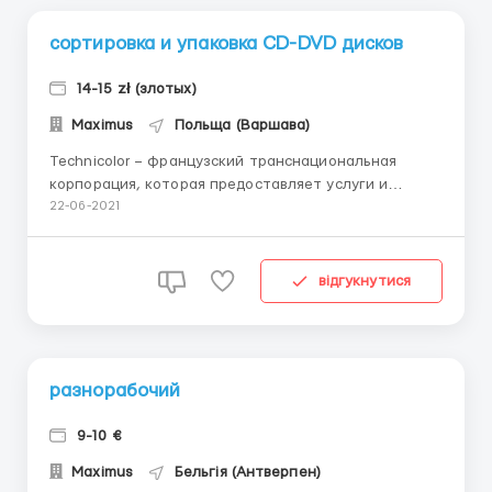
сортировка и упаковка CD-DVD дисков
14-15 zł (злотых)
Maximus
Польща (Варшава)
Technicolor – французский транснациональная
корпорация, которая предоставляет услуги и
продукцию для индустрии связи, медиа и
22-06-2021
развлечений. Занимается производством
пластиковых цифровых видеодисков и репликации
аудио- и видеозаписей. Требования: мужчины,
відгукнутися
женщины, семейные пары; возра...
разнорабочий
9-10 €
Maximus
Бельгія (Антверпен)