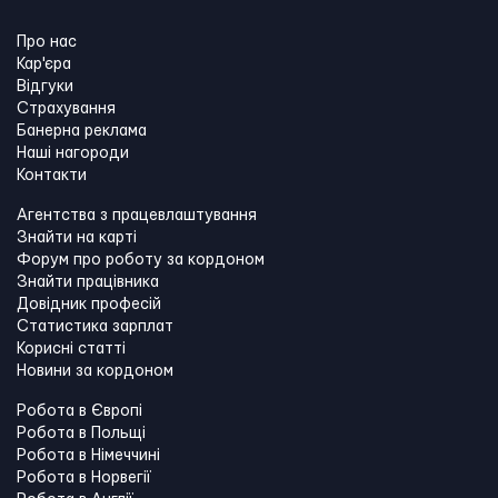
Про нас
Кар'єра
Відгуки
Страхування
Банерна реклама
Наші нагороди
Контакти
Агентства з працевлаштування
Знайти на карті
Форум про роботу за кордоном
Знайти працівника
Довідник професій
Статистика зарплат
Корисні статті
Новини за кордоном
Робота в Європі
Робота в Польщі
Робота в Німеччині
Робота в Норвегії