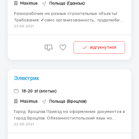
Maximus
Польща (Гданськ)
Разнорабочие на разные строительные объекты!
Требования: ✔само организованность, трудолюбие,
внимательность; ✔Польский язык – понимание;
23-06-2021
✔Возраст до 50 лет. Условия работы:
✔официальное трудоустройство, трудовой договор;
✔график пн-сб: 10-12 часов в день; ✔рабочая одежда
відгукнутися
своя; ✔стабил...
Электрик
18-20 zł (злотых)
Maximus
Польща (Вроцлав)
Город: Вроцлав Приезд на оформление документов в
город Вроцлав. Обязанности:польский язык на
начальном уровне, чтение рисунков обязательно,
22-06-2021
ремонт/работа в зданиях.Работа в основном по
Вроцлаву, иногда бывает работа с