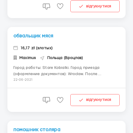
выездами,выезды-оплата жилья по стороне фирмы.
відгукнутися
Обычно 1 объект-на 3 месяца. ...
обвальщик мяся
16,17 zł (злотых)
Maximus
Польща (Вроцлав)
Город работы: Stare Kobialki. Город приезда
(оформление документов): Wroclaw. После
оформления всех документов отвозим до места
22-06-2021
работы. Мед. комиссия за счёт фирмы. Зарплата: 16-
17 зл/час.Первый месяц 16 злотых в час ,со второго
месяца 17 зл. Обязанности: пакование мяса,
відгукнутися
поддержание рабочего мес...
помошник столяра