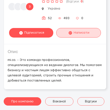
(Відгуки:
0
)
3
Україна
52
493
0
Підписатися
Написати
Опис
mi.co. - Это команда профессионалов,
специализирующихся на ведении диалогов. Мы помогаем
бизнесу и частным лицам эффективно общаться с
целевой аудиторией, строить прочные отношения и
добиваться поставленных целей.
Про компанію
Вакансії
Відгуки