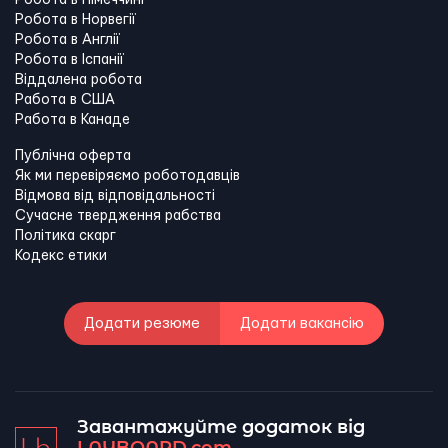
Робота в Німеччині
Робота в Норвегії
Робота в Англії
Робота в Іспанії
Віддалена робота
Работа в США
Работа в Канадe
Публічна оферта
Як ми перевіряємо роботодавців
Відмова від відповідальності
Сучасне твердження рабства
Політика скарг
Кодекс етики
Додати резюме
Додати вакансію
Завантажуйте додаток від