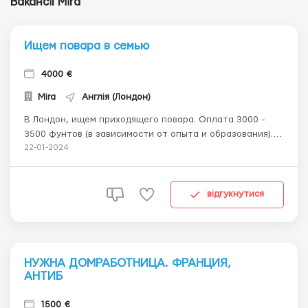
Вакансії Mira
Ищем повара в семью
4000 €
Mira
Англія (Лондон)
В Лондон, ищем приходящего повара. Оплата 3000 -
3500 фунтов (в зависимости от опыта и образования).
На 6 дней в неделю (ВС выходной), с 7 утра до 16:00.
22-01-2024
Приготовление здоровой пищи на семью: двое
взрослых, трое детей и на трое нянь (8 человек).
Формировать меню на день, закупать продукты (...
відгукнутися
НУЖНА ДОМРАБОТНИЦА. ФРАНЦИЯ,
АНТИБ
1500 €