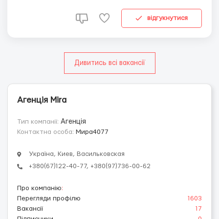
6, 4 лет, 9 месяцев). В семье работает домработница,
которая помогает с детками, также ма...
відгукнутися
Дивитись всі вакансії
Агенція Mira
Тип компанії:
Агенція
Контактна особа:
Мира4077
Україна, Киев, Васильковская
+380(67)122-40-77, +380(97)736-00-62
Про компанію
:
Перегляди профілю
1603
Вакансії
17