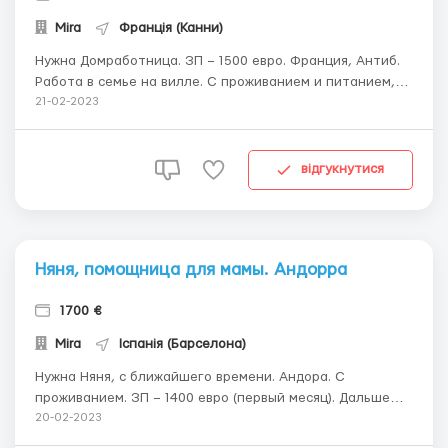
Mira
Франція (Канни)
Нужна Домработница. ЗП – 1500 евро. Франция, Антиб.
Работа в семье на вилле. С проживанием и питанием,
предоставляется рабочая одежда, компенсация дороги.
21-02-2023
В семье работает и другой рабочий персонал, есть еще
две домработницы, одна от нашего агентства. (!)
Обязанности: уход за гардеробом, ...
відгукнутися
Няня, помощница для мамы. Андорра
1700 €
Mira
Іспанія (Барселона)
Нужна Няня, с ближайшего времени. Андора. С
проживанием. ЗП – 1400 евро (первый месяц). Дальше
повышение до 1700евро, в зависимости от опыта.
20-02-2023
Приятная, позитивная семья: папа, мама, 4ро деток (7,