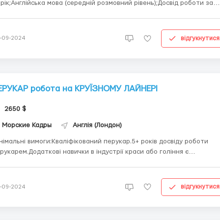
 рік;Англійська мова (середній розмовний рівень);Досвід роботи за
еціальністю;Наявність сертифікатів, дипломів…Компанія
опонує:зарплата в місяць (ставка) + відсотки від продажу
едставленої продукції та чайових;контракт...
відгукнутися
-09-2024
ЕРУКАР робота на КРУЇЗНОМУ ЛАЙНЕРІ
2650 $
Морские Кадры
Англія (Лондон)
німальні вимоги:Кваліфікований перукар.5+ років досвіду роботи
рукарем.Додаткові навички в індустрії краси або гоління є
юсом.Заробітна плата не обкладається податками.Контракт: 6-8
сяців з можливістю продовженняВідпустка: 1 місяцьРобочий час: 8
дин на день, 6 днів на тижденьПроживання (дв...
відгукнутися
-09-2024