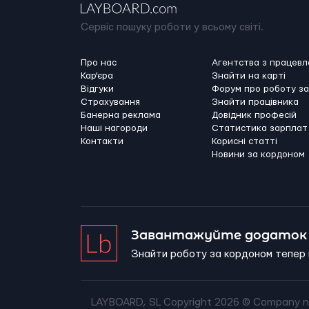
Сервіс пошуку роботи у всьому світі.
Про нас
Агентства з працев
Кар'єра
Знайти на карті
Відгуки
Форум про роботу з
Страхування
Знайти працівника
Банерна реклама
Довідник професій
Наші нагороди
Статистика зарплат
Контакти
Корисні статті
Новини за кордоном
Завантажуйте додаток 
Знайти роботу за кордоном тепер 
LAYBOARD, SL Copyright 2026 ©
Company n