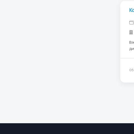
К
Ві
ди
пр
мі
ме
05