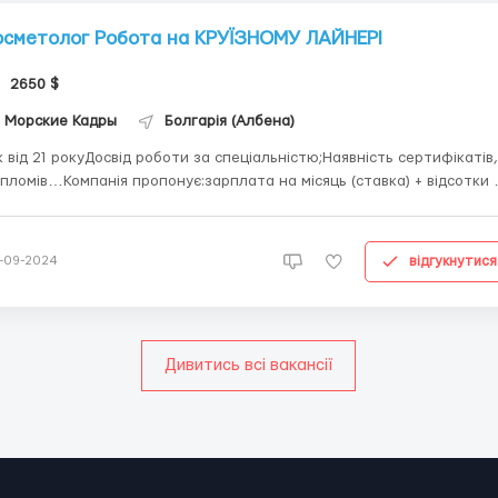
осметолог Робота на КРУЇЗНОМУ ЛАЙНЕРІ
2650 $
Морские Кадры
Болгарія (Албена)
к від 21 рокуДосвід роботи за спеціальністю;Наявність сертифікатів,
пломів…Компанія пропонує:зарплата на місяць (ставка) + відсотки 
одажу представленої продукції та чайових;Контракт: 6-8
сяцівВідпустка: 2 місяціУмови роботи: проживання, харчування та
дичне страхування за рахунок...
відгукнутися
-09-2024
Дивитись всі вакансії