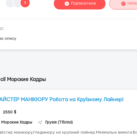
3
Підписатися
Нап
ис
ає опису
сії Морские Кадры
АЙСТЕР МАНІКЮРУ Робота на Круїзному Лайнері
2550 $
Морские Кадры
Грузія (Тбілісі)
йстер манікюру/педикюру на круїзний лайнер.Мінімальні вимоги:Ві