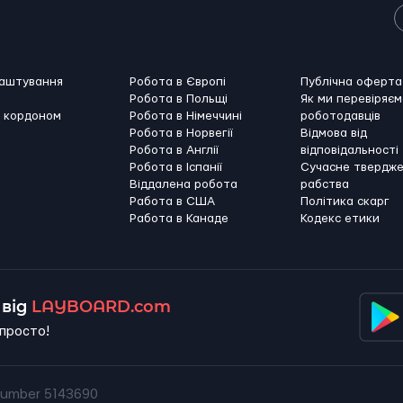
лаштування
Робота в Європі
Публічна оферта
Робота в Польщі
Як ми перевіряєм
а кордоном
Робота в Німеччині
роботодавців
Робота в Норвегії
Відмова від
Робота в Англії
відповідальності
Робота в Іспанії
Сучасне твердж
Віддалена робота
рабства
Работа в США
Політика скарг
Работа в Канадe
Кодекс етики
від
LAYBOARD.com
просто!
umber 5143690