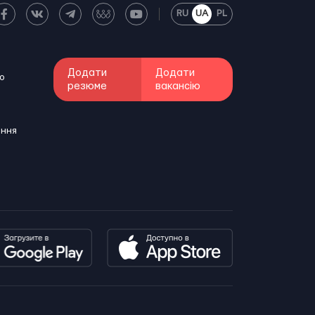
RU
UA
PL
Додати
Додати
о
резюме
вакансію
ення