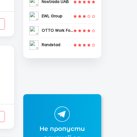
Nostrada UAB
EWL Group
OTTO Work Force
Randstad
Не пропусти