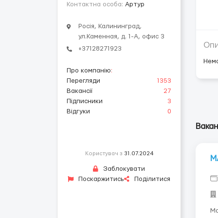
Контактна особа:
Артур
Росія, Калининград,
ул.Каменная, д. 1-А, офис 3
Оп
+37128271923
Нем
Про компанію
:
Перегляди
1353
Вакансії
27
Підписники
3
Відгуки
0
Вакан
Користувач з
31.07.2024
М
Заблокувати
Поскаржитись
Поділитися
Ма