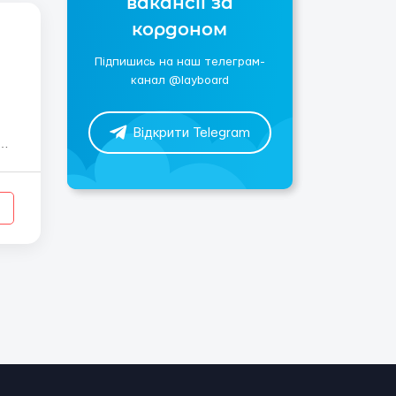
вакансії за
кордоном
Підпишись на наш телеграм-
канал @layboard
Відкрити Telegram
від