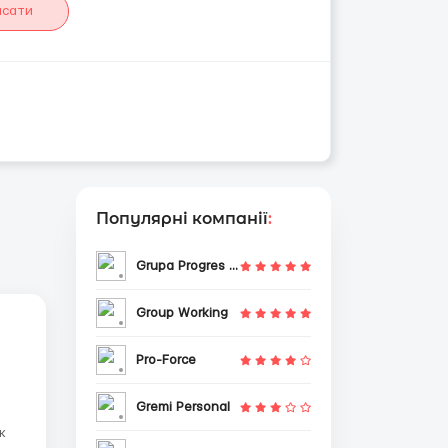
исати
Популярні компанії
:
Grupa Progres Sp. z o.o.
Group Working
Pro-Force
Gremi Personal
к