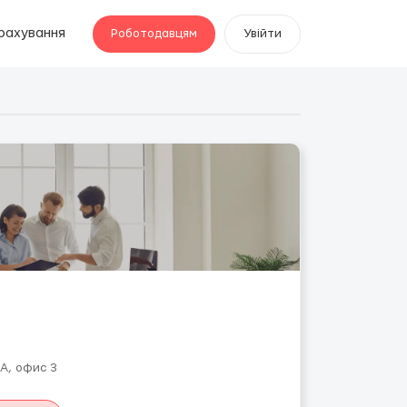
рахування
Роботодавцям
Увійти
-А, офис 3