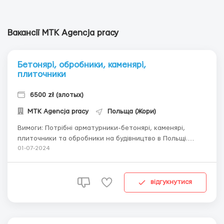
Вакансії МТК Agencja pracy
Бетонярі, обробники, каменярі,
плиточники
6500 zł (злотых)
МТК Agencja pracy
Польща (Жори)
Вимоги: Потрібні арматурники-бетонярі, каменярі,
плиточники та обробники на будівництво в Польщі.
Бажано наявність польської візи. Де працювати?
01-07-2024
Польща, Жари. Будівельні об'єкти на території Польщі
Умови роботи: Житло за рахунок наймача. Зарплата 25-
30 злотих на годину, залежить від конкре...
відгукнутися