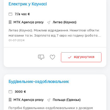
Електрик у Каунасі
7/в час €
МТК Agencja pracy
Литва (Каунас)
Литва (Каунас). Можливі відрядження. Нежитлові об'єкти:
магазини та ін. Зарплата від 7 євро на годину (робота у
вихідні * на 1,5). Можливе значне підвищення зарплати
01-07-2024
за результатами праці. Оплачувана відпустка.
Проживання (оплачує роботодавець) в квартирі.
+48(792)069-346 ...
відгукнутися
Будівельник-оздоблювальник
3000 €
МТК Agencja pracy
Польща (Гданськ)
Потрібні будівельники-оздоблювальники з досвідом