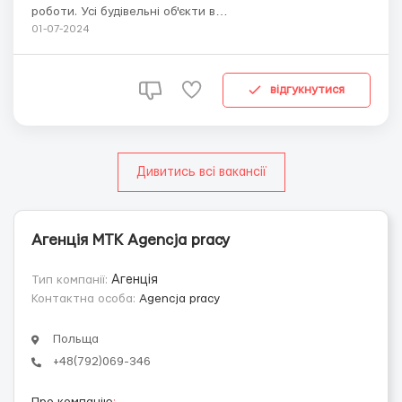
роботи. Усі будівельні об'єкти в
НідерландахВимоги:Залишок візи має бути не менше 3
01-07-2024
місяців, щоб можна було зробити дозвіл/допуск до
роботи на об'єкті, документ формату A1. Досвід роботи
не менше 1 року, профільна освіта вітається.Умови
відгукнутися
роботи та опла...
Дивитись всі вакансії
Агенція МТК Agencja pracy
Тип компанії:
Агенція
Контактна особа:
Agencja pracy
Польща
+48(792)069-346