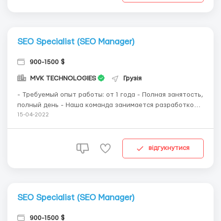
SEO Specialist (SEO Manager)
900-1500 $
MVK TECHNOLOGIES
Грузія
- Требуемый опыт работы: от 1 года - Полная занятость,
полный день - Наша команда занимается разработкой и
продвижением in-house проектов на международных
15-04-2022
рынках. Мы работаем только с иностранными рынками!
Удаленный формат работы (full-time remote). Без
фриланса и совмещения. - Нам нужен человек,...
відгукнутися
SEO Specialist (SEO Manager)
900-1500 $