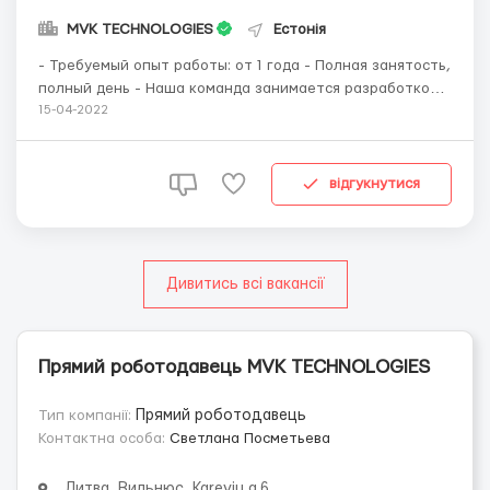
MVK TECHNOLOGIES
Естонія
- Требуемый опыт работы: от 1 года - Полная занятость,
полный день - Наша команда занимается разработкой и
продвижением in-house проектов на международных
15-04-2022
рынках. Мы работаем только с иностранными рынками!
Удаленный формат работы (full-time remote). Без
фриланса и совмещения. - Нам нужен человек,...
відгукнутися
Дивитись всі вакансії
Прямий роботодавець MVK TECHNOLOGIES
Тип компанії:
Прямий роботодавець
Контактна особа:
Светлана Посметьева
Литва, Вильнюс, Kareviu g.6