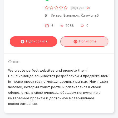
(Відгуки:
0
)
Литва, Вильнюс, Kareviu g.6
6
1056
0
Підписатися
Написати
Опис
We create perfect websites and promote them!
Наша команда занимается разработкой и продвижением
in-house проектов на международных рынках. Нам нужен
человек, который хочет расти и развиваться в своей
сфере, а мы, в свою очередь, обещаем погружение в
интересные проекты и достойное материальное
вознаграждение.