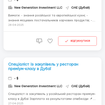
New Generation Investment LLC
ОАЕ (Дубай)
Вимоги: - знання російської та європейської кухні; -
знання місцевих постачальників харчових продуктів; -
знання російської мови. Обов'язки: - розробка меню, -
28-04-2025
навчання кухарів, - організація і контроль роботи
кухарів, - робота з постачальниками щодо замовлення
харчових продуктів, - контрол...
відгукнутися
Спеціаліст із закупівель у ресторан
преміум-класу в Дубаї
- $
New Generation Investment LLC
ОАЕ (Дубай)
Спеціаліст із закупівель у російський ресторан преміум-
класу в Дубаї Зарплата за результатами співбесіди 📌
Локація роботи: Дубай Обов'язки: - 📌 пошук
27-04-2025