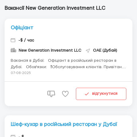
Вакансії New Generation Investment LLC
Офіціант
-$ / час
New Generation Investment LLC
ОАЕ (Дубай)
Вакансія в Дубаї: Офіціант в російський ресторан в
Дубаї. Обов'язки: ❗️Обслуговування клієнтів. Привітання
та розміщення гостей, допомога у виборі страв та
07-08-2025
напоїв, прийом замовлень ❗️Серверування та
прибирання. Підготовка столів, сервірування посуду,
прибирання стол...
відгукнутися
Шеф-кухар в російський ресторан у Дубаї
- $