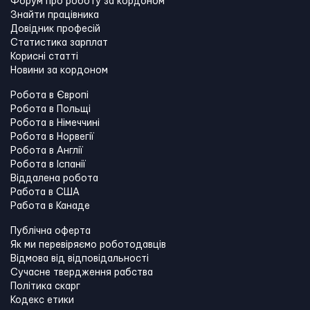
Форум про роботу за кордоном
Знайти працівника
Довідник професій
Статистика зарплат
Корисні статті
Новини за кордоном
Робота в Європі
Робота в Польщі
Робота в Німеччині
Робота в Норвегії
Робота в Англії
Робота в Іспанії
Віддалена робота
Работа в США
Работа в Канадe
Публічна оферта
Як ми перевіряємо роботодавців
Відмова від відповідальності
Сучасне твердження рабства
Політика скарг
Кодекс етики