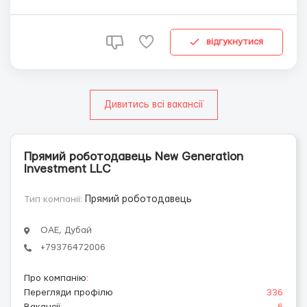
постачальників - 📌укладання договорів постачання - 📌
направлення заявок постачальникам - 📌моніторинг цін
Вимоги до кандидата: -...
відгукнутися
Дивитись всі вакансії
Прямий роботодавець New Generation
Investment LLC
Тип компанії:
Прямий роботодавець
ОАЕ, Дубай
+79376472006
Про компанію
:
Перегляди профілю
336