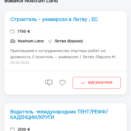
Вакансії Nostrum Lana
Строитель - универсал в Литву , ЕС
1700 €
Nostrum Lana
Литва (Каунас)
Приглашаем к сотрудничеству опытных ребят на
должность Строитель – универсал / Литва /Европа Мы
предлагаем : Работа по трудовой визе D или Биометрии
23-02-2022
. Открываем ВНЖ Командировки в Европу оплачиваются
от 8 евро/час Оплата : от 1500 евро /мес Описание
работы : Различные стр...
відгукнутися
Водитель -международник ТЕНТ/РЕФФ/
КАДЕНЦИИ/КРУГИ
2100 €