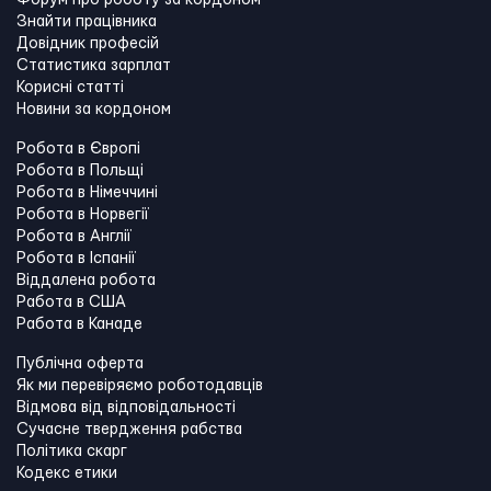
Форум про роботу за кордоном
Знайти працівника
Довідник професій
Статистика зарплат
Корисні статті
Новини за кордоном
Робота в Європі
Робота в Польщі
Робота в Німеччині
Робота в Норвегії
Робота в Англії
Робота в Іспанії
Віддалена робота
Работа в США
Работа в Канадe
Публічна оферта
Як ми перевіряємо роботодавців
Відмова від відповідальності
Сучасне твердження рабства
Політика скарг
Кодекс етики