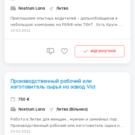
Nostrum Lana
Литва
Приглашаем опытных водителей - дальнобойщиков в
небольшую компанию на РЕФФ или ТЕНТ . Есть Круги и
Каденции . г. Каунас Трудоустройство только для
23-02-2022
граждан Украины , Беларусь , России ! Каденции оплата
: 70 - 80 евро /сутки Есть аванс . Зарплата на карту
банка , без вычетов! Круги оплата : 1500 ...
відгукнутися
Производственный рабочий или
изготовитель сырья на завод Vici
750 €
Nostrum Lana
Литва (Вільнюс)
Работа в Литве для женщин , мужчин и семейных пар .
Производственный рабочий или изготовитель сырья на
завод Vici Официальное оформление по рабочей визе D
23-02-2022