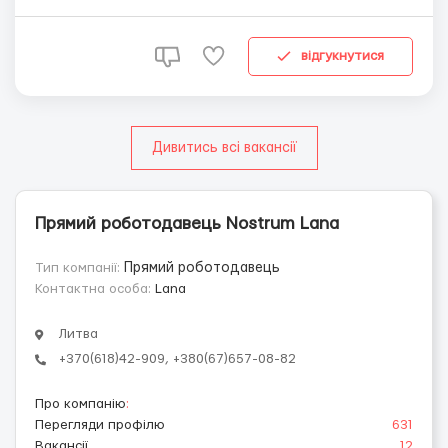
или Биометрии . Почему мы : Обучаем по работе ,
никаких специальных навыков не требуется
Проживание бесплатно со всеми удобствами ...
відгукнутися
Дивитись всі вакансії
Прямий роботодавець Nostrum Lana
Тип компанії:
Прямий роботодавець
Контактна особа:
Lana
Литва
+370(618)42-909, +380(67)657-08-82
Про компанію
:
Перегляди профілю
631
Вакансії
12