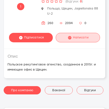
(Відгуки:
0
)
1
Польща, Щецин, Jagiellonska 88
U-2
260
2094
0
Підписатися
Написати
Опис
Польское рекутинговое агенство, созданное в 2015г. и
имеющее офис в Щецин.
Про компанію
Вакансії
Відгуки