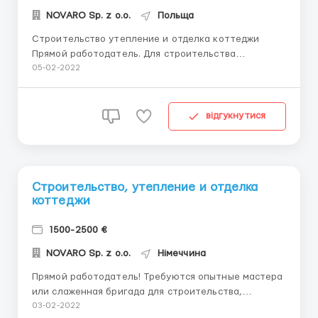
NOVARO Sp. z o.o.
Польща
Строительство утепление и отделка коттеджи
Прямой работодатель. Для строительства
утепления и отделки коттеджи на территории
05-02-2022
Польши и Германии требуются сложенная бригад 3-
5 человека или опытные мастера. Оплата сдельная
поэтапная без задержек. Звоните по телефону
відгукнутися
Вайбер Ватсапп (+48) 538875840...
Строительство, утепление и отделка
коттеджи
1500-2500 €
NOVARO Sp. z o.o.
Німеччина
Прямой работодатель! Требуются опытные мастера
или слаженная бригада для строительства,
утепления и отделки коттеджи. Оплата сдельная
03-02-2022