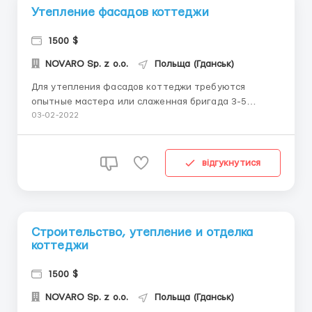
Утепление фасадов коттеджи
1500 $
NOVARO Sp. z o.o.
Польща (Гданськ)
Для утепления фасадов коттеджи требуются
опытные мастера или слаженная бригада 3-5
человек. Оплата договорная, выдаем авансы.
03-02-2022
Официальное трудоустройство, мед. страхование и
продление документов. Звоните по телефону,
вайбер и ватсапп (+48) пять-три-восемь-восемь-
відгукнутися
семь-пять-восемь-четыре-ноль ...
Строительство, утепление и отделка
коттеджи
1500 $
NOVARO Sp. z o.o.
Польща (Гданськ)