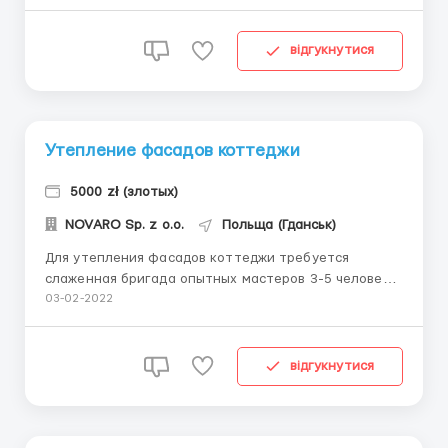
поэтапная без задержек. Звоните по телефону,
вайбер, ватсапп (+48) #538#875#840 ...
відгукнутися
Утепление фасадов коттеджи
5000 zł (злотых)
NOVARO Sp. z o.o.
Польща (Гданськ)
Для утепления фасадов коттеджи требуется
слаженная бригада опытных мастеров 3-5 человек.
Оплата договорнаяб выплачиваем авансы.
03-02-2022
Официальное трудоустройство, мед. страхование,
продливаем документы. Звоните по вайбер, ватсапп
или телефону (+48) 538875840 ...
відгукнутися