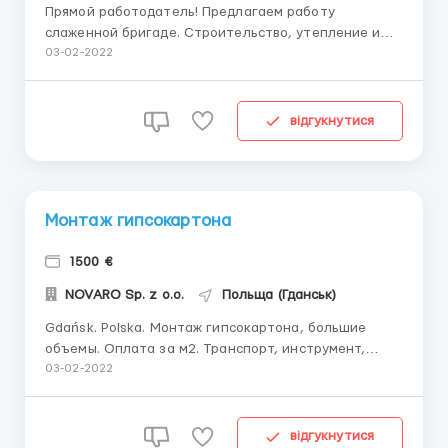
Прямой работодатель! Предлагаем работу
слаженной бригаде. Строительство, утепление и
внутренняя отделка коттеджи. Оплата сдельная
03-02-2022
поэтапная без задержек. Работа в Гданьске.
Звоните по вайбер ватсапп и телефону ...
відгукнутися
Монтаж гипсокартона
1500 €
NOVARO Sp. z o.o.
Польща (Гданськ)
Gdańsk. Polska. Монтаж гипсокартона, большие
объемы. Оплата за м2. Транспорт, инструмент,
спец.одежда, обувь. Официальное трудоустройство.
03-02-2022
(+48) 538875840
відгукнутися