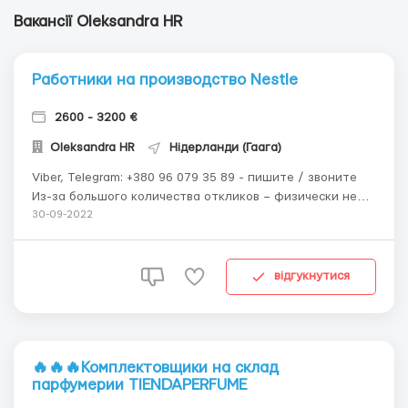
Вакансії Oleksandra HR
Работники на производство Nestle
2600 - 3200 €
Oleksandra HR
Нідерланди (Гаага)
Viber, Telegram: +380 96 079 35 89 - пишите / звоните
Из-за большого количества откликов – физически не
успеваю ответить на сайте, поэтому связывайтесь
30-09-2022
через Viber, Telegram 🔥🔥🔥 Срочно нужны работники на
производство в Нидерландах, г. Гаага, мужчины,
женщины и семейные пары до 55 лет. 🔥🔥...
відгукнутися
🔥🔥🔥Комплектовщики на склад
парфумерии TIENDAPERFUME