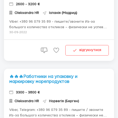
2600 - 3200 €
Oleksandra HR
Іспанія (Мадрид)
Viber: +380 96 079 35 89 - пишите/звоните Из-за
большого количества откликов – физически не успеваю
ответить на сайте, поэтому связывайтесь через 🔥🔥🔥
30-09-2022
Срочно ищем ответственных и трудолюбивых людей.
Испания, г. Мадрид 🔥🔥🔥 Обязанности: Проверка духов
на отсутствие повреждений; Упако...
відгукнутися
🔥🔥🔥Работники на упаковку и
маркировку морепродуктов
3300 - 3800 €
Oleksandra HR
Норвегія (Берген)
Viber, Telegram: +380 96 079 35 89 - пишите / звоните
Из-за большого количества откликов – физически не