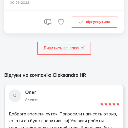
успеваю ответить на сайте, поэтому связывайтесь
30-09-2022
через Viber, Telegram 🔥🔥🔥 Нужны рабочие на упаковку
морепродуктов. Норвегия, Берген. Требования: Без
вредных привычек, трудолюб...
відгукнутися
Дивитись всі вакансії
Відгуки на компанію Oleksandra HR
Олег
О
Анонім
Доброго времени суток! Попросили написать отзыв,
кстати он будет позитивным) Условия работы
хороши, как и оплата за мой труд. Ранее уже был