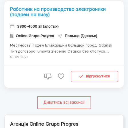
Работник на производство электроники
(подаем на визу)
3300-4500 zł (злотых)
Online Grupa Progres
Польща (Гданськ)
Местность: Tczew Ближайший большой город: Gdańsk
Тип договора: umowa zlecenia Ставка без статуса
студента: 13,80 zł/час netto Ставка для *студентов до
01-09-2021
26 лет: 18,30 zł/час (на руки) *все ВУЗы Украины,
России, Беларусии, Польши, Казахстана Количество
часов в месяц: 230-250 Реальные за...
відгукнутися
Дивитись всі вакансії
Агенція Online Grupa Progres