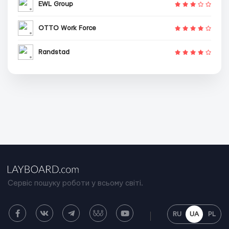
EWL Group
OTTO Work Force
Randstad
Сервіс пошуку роботи у всьому світі.
RU
UA
PL