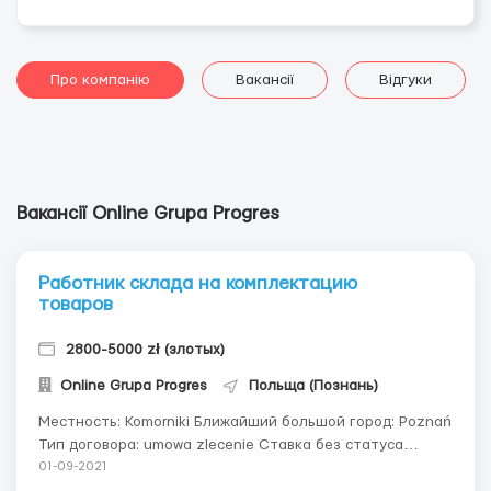
Про компанію
Вакансії
Відгуки
Вакансії Online Grupa Progres
Работник cклада на комплектацию
товаров
2800-5000 zł (злотых)
Online Grupa Progres
Польща (Познань)
Местность: Komorniki Ближайший большой город: Poznań
Тип договора: umowa zlecenie Ставка без статуса
студента: от 14,20 zł/час netto до 19,00 zł/час netto,
01-09-2021