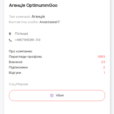
Агенція OptimummGoo
Тип компанії:
Агенція
Контактна особа:
Anastasiia17
Польща
+48(794)381-110
Про компанію
:
Перегляди профілю
1883
Вакансії
23
Підписники
2
Відгуки
1
Соц.Мережі
Viber