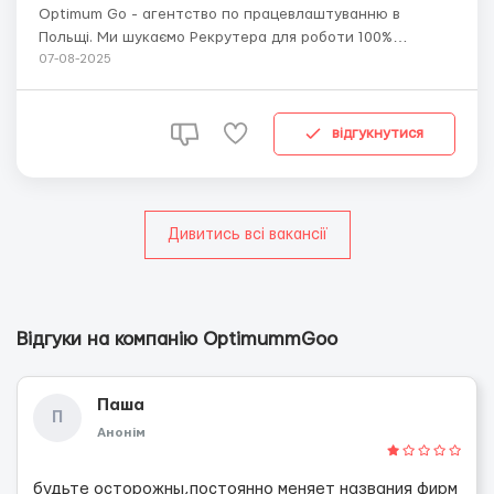
Optimum Go - агентство по працевлаштуванню в
Польщі. Ми шукаємо Рекрутера для роботи 100%
віддалено. Рекрутер - це людина, яка допомагає
07-08-2025
компанії знайти та найняти працівників. ОБОВ'ЯЗКИ:
масовий підбір персоналу на підприємства Польщі;пошук
кандидатів на вакансії в Польщі. УМОВИ РОБОТИ: Відд...
відгукнутися
Дивитись всі вакансії
Відгуки на компанію OptimummGoo
Паша
П
Анонім
будьте осторожны,постоянно меняет названия фирм