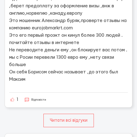
,берет предоплату за оформление визы ,внж в
англию,норвегию ,канаду,европу
Это мошенник Александр буряк,проверте отзывы на
компанию eurojobmarkrt.com
Это его первый проэкт он кинул более 300 людей .
почитайте отзывы в интернете
Не переводите деньги ему ,он блокирует вас потом .
мы с Росии перевели 1300 евро ему ,нету связи
больше
Он себя Борисом сейчас называет ,до этого был
Максим
1
Відповісти
Читати всі відгуки