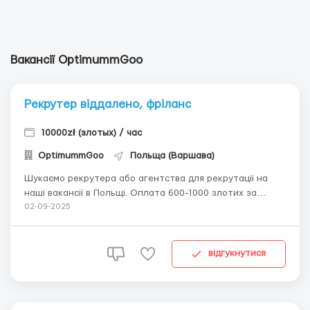
Вакансії OptimummGoo
Рекрутер віддалено, фріланс
10000zł (злотых) / час
OptimummGoo
Польща (Варшава)
Шукаємо рекрутера або агентства для рекрутації на
наші вакансії в Польщі. Оплата 600-1000 злотих за
кандидата. Деталі вайбер +48885035875. Optimum Go
02-09-2025
— польське аутсорсингове агентство, що
спеціалізується на масовому працевлаштуванні
іноземних громадян на найбільші складські та ло...
відгукнутися