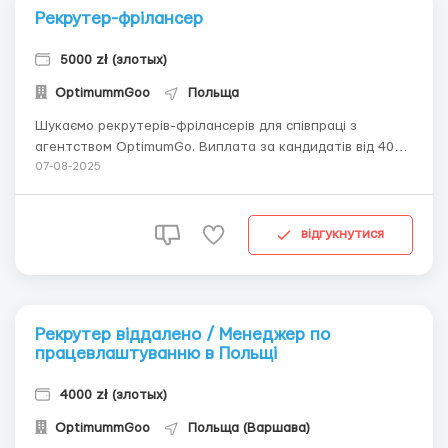
Рекрутер-фрілансер
5000 zł (злотых)
OptimummGoo
Польща
Шукаємо рекрутерів-фрілансерів для співпраці з
агентством OptimumGo. Виплата за кандидатів від 400
злотих.Шукаємо рекрутерів-фрілансерів для співпраці з
07-08-2025
агентством OptimumGo. Виплата за кандидатів від 400
злотих.За подробицями пишіть у вайбер: 📲
+48885035875 Анастасія...
відгукнутися
Рекрутер віддалено / Менеджер по
працевлаштуванню в Польщі
4000 zł (злотых)
OptimummGoo
Польща (Варшава)