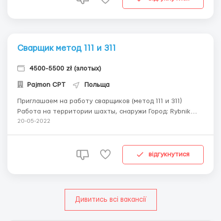
Сварщик метод 111 и 311
4500-5500 zł (злотых)
Pajmon CPT
Польща
Приглашаем на работу сварщиков (метод 111 и 311)
Работа на территории шахты, снаружи Город: Rybnik
Обязанности: сваривание указанными методами
20-05-2022
Оплата труда: ∙ Ставка нетто за рабочий час – 21,50 zł ∙
Возможность получать раз в неделю аванс – 100zł ∙
Выплата зарплаты ежеме...
відгукнутися
Дивитись всі вакансії