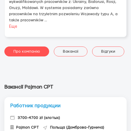
wykwalifikowanych pracowników z: Ukrainy, Białorusi, Rosji,
Gruzji, Mołdawii. W systemie posiadamy zarówno
pracowników na trzyletnim pozwoleniu Wojewody typu A, a
także pracowników
...
Еще
Про компанію
Вакансії
Відгуки
Вакансії Pajmon CPT
Работник продукции
3700-4700 zł (злотых)
Pajmon CPT
Польща (Домброва-Гурнича)