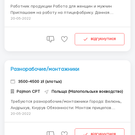
Работник продукции Работа для женщин и мужчин
Приглашаем на работу на птицефабрику. Данная
птицефабрика является крупным предприятием
20-05-2022
птицеводства: утки, куры, индюки, где органическое
разведение, убой и переработка проводятся под
постоянным ветеринарным надзором, поддерживая
відгукнутися
очень высокие тех...
Разнорабочие/монтажники
3500-4500 zł (злотых)
Pajmon CPT
Польща (Малопольське воєводство)
Требуются разнорабочие/монтажники Города: Велюнь,
Андрыхув, Кнурув Обязанности: Монтаж прицепов
Работа по цеху Оплата труда: ∙ Ставка нетто за
20-05-2022
рабочий час – 15.00 zł ∙ Возможность получать раз в
неделю аванс – 100zł ∙ Выплата зарплаты ежемесячно
до 20 числа График ...
відгукнутися