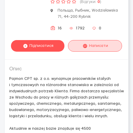
(Відгуки:
0
)
Польща, Рыбник, Wodzisławska
71, 44-200 Rybnik
16
1792
0
Підписатися
Написати
Опис
Pajmon CPT sp. z o.o. wynajmuje pracowników stałych
i tymczasowych na różnorodne stanowiska w zależności od
indywidualnych potrzeb Klienta. Firma dostarcza specjalistów
ze Wschodu do pracy w różnych gałęziach przemysłu:
spożywczego, chemicznego, metalurgicznego, sanitarnego,
budowlanego, motoryzacyjnego, paliwowo-energetycznego,
logistyki i przeładunku, obsługi klienta i wielu innych.
Aktualnie w naszej bazie znajduje się 4500