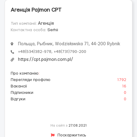
Агенція Pajmon CPT
Тип компанії:
Агенція
Контактна особа:
Serhii
Польща, Рыбник, Wodzisławska 71, 44-200 Rybnik
+48(534)382-978, +48(731)790-200
https://cpt.pajmon.com.pl/
Про компанію
:
Перегляди профілю
1792
Вакансії
16
Підписники
0
Відгуки
0
На сайті з
27.08.2021
Поскаржитись