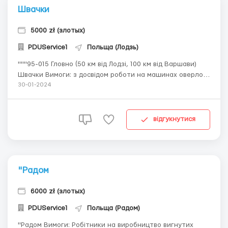
Швачки
5000 zł (злотых)
PDUService1
Польща (Лодзь)
"""95-015 Гловно (50 км від Лодзі, 100 км від Варшави)
Швачки Вимоги: з досвідом роботи на машинах оверлок,
строчка жінки до 60 років. Актуальність документів від 2
30-01-2024
місяців, польська на мінімальному рівні Що потрібно
робити: пошив жіночих костюмів, в подальшому
можливий пошив інших...
відгукнутися
"Радом
6000 zł (злотых)
PDUService1
Польща (Радом)
"Радом Вимоги: Робітники на виробництво вигнутих