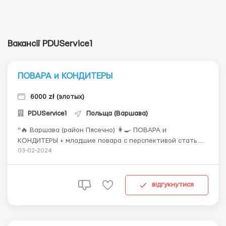
Вакансії PDUService1
ПОВАРА и КОНДИТЕРЫ
6000 zł (злотых)
PDUService1
Польща (Варшава)
"🔥 Варшава (район Пясечно) 👩‍🍳 ПОВАРА и
КОНДИТЕРЫ + младшие повара с перспективой стать
поваром 💰💰 до 6000 зл нетто в месяц 📍 Повара и
03-02-2024
кондитеры в большую польскую кейтеринговую
компанию для долгосрочного сотрудничества 📍
Требования: Мужчины и женщины 21-45 лет, опыт
відгукнутися
работы от 2х лет...