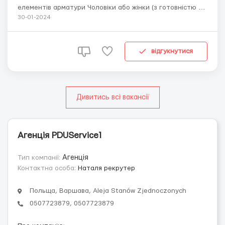
елементів арматури Чоловіки або жінки (з готовністю до
фізичної роботи) від 20 до 50 років, польська мова на
30-01-2024
рівні розуміння, документи від 3 місяців Що потрібно
робити: Обслуговування верстатів для вигинання
металевих прутів. Складати в пачк...
відгукнутися
Дивитись всі вакансії
Агенція PDUService1
Тип компанії:
Агенція
Контактна особа:
Наталя рекрутер
Польща, Варшава, Aleja Stanów Zjednoczonych
0507723879, 0507723879