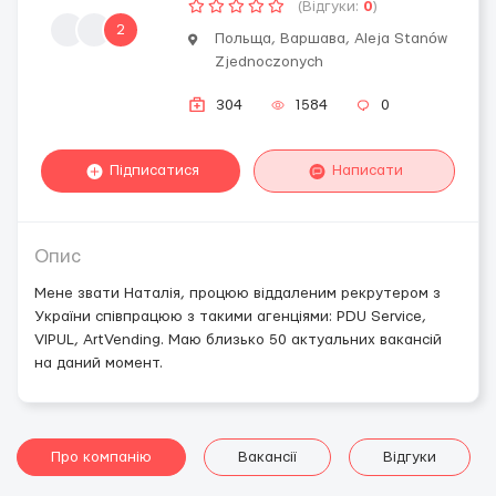
(Відгуки:
0
)
2
Польща, Варшава, Aleja Stanów
Zjednoczonych
304
1584
0
Підписатися
Написати
Опис
Мене звати Наталія, процюю віддаленим рекрутером з
України співпрацюю з такими агенціями: PDU Service,
VIPUL, ArtVending. Маю близько 50 актуальних вакансій
на даний момент.
Про компанію
Вакансії
Відгуки