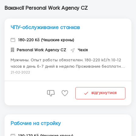
Вакансії Personal Work Agency CZ
ЧПУ-обслуживание станков
180-220 Kč (Чешские кроны)
Personal Work Agency CZ
Чехія
Мужчины. Опыт работы обязателен. 180-220 kč/h 10-12
часов в день 6-7 дней в неделю Проживание бесплатно
Документы: чешская виза
21-02-2022
відгукнутися
Рабочие на стройку
130-170 Kč (Чешские кроны)