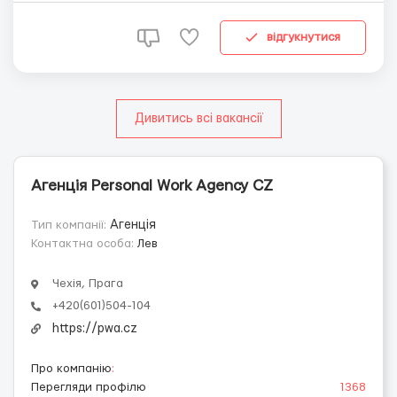
150 крон в час 8-14 часов в день 7 дней в неделю
Выходные по договоренности Проживание 4500 крон в
відгукнутися
месяц ...
Дивитись всі вакансії
Агенція Personal Work Agency CZ
Тип компанії:
Агенція
Контактна особа:
Лев
Чехія, Прага
+420(601)504-104
https://pwa.cz
Про компанію
:
Перегляди профілю
1368