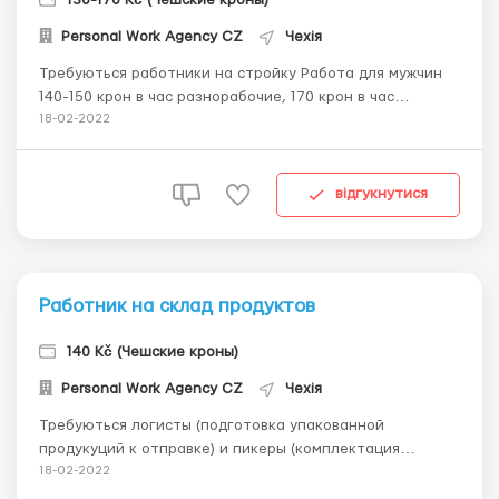
Personal Work Agency CZ
Чехія
Требуються работники на стройку Работа для мужчин
140-150 крон в час разнорабочие, 170 крон в час
мастера 10-11 часов в день 6 дней в неделю Только
18-02-2022
дневные смены Проживание 4500 крон в месяц ...
відгукнутися
Работник на склад продуктов
140 Kč (Чешские кроны)
Personal Work Agency CZ
Чехія
Требуються логисты (подготовка упакованной
продукуций к отправке) и пикеры (комплектация
заказов) на склад продуктов Мужчины, женщины,
18-02-2022
семейные пары 140 крон в час первые 300 часов, затем