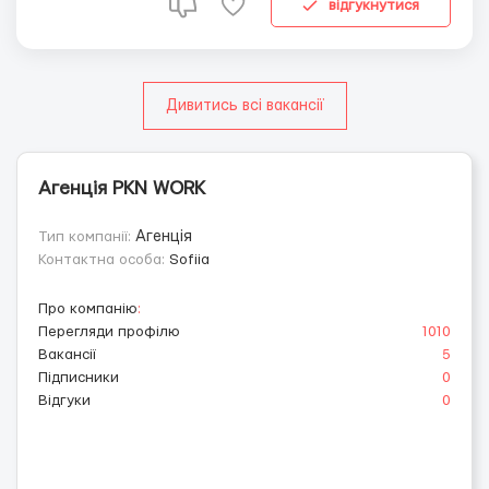
будет большим преимуществом при назначении на
відгукнутися
долж...
Дивитись всі вакансії
Агенція PKN WORK
Тип компанії:
Агенція
Контактна особа:
Sofiia
Про компанію
:
Перегляди профілю
1010
Вакансії
5
Підписники
0
Відгуки
0