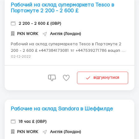
Рабочий на склад супермаркета Tesco в
Портсмуте 2 200 - 2 600 £
2 200 - 2 600 £ (GBP)
PKN WORK
Англія (Лондон)
Рабочий на склад супермаркета Tesco в Портсмуте 2
200 - 2 600 £ +447384173081 тг +447539271786 вацап В
Супермаркет Tesco в Портсмут требуются сотрудники
02-12-2022
Обязанности: Упаковка, фасовка товаров, продуктов
питания, полуфабрикатов, овощи, фрукты и т.д.
Требования: Возраст 18 - 55 лет ...
відгукнутися
Рабочие на склад Sandora в Шеффилде
18 час £ (GBP)
PKN WORK
Англія (Лондон)