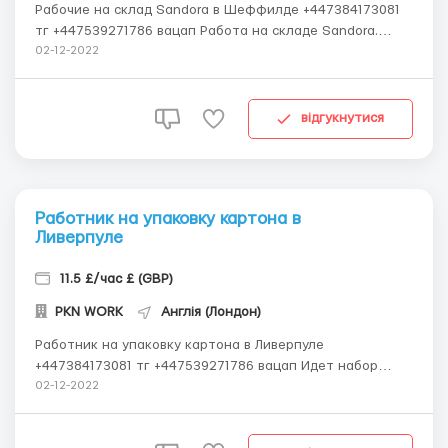
Рабочие на склад Sandora в Шеффилде +447384173081
тг +447539271786 вацап Работа на складе Sandora.
Требуются мужчины, женщины, пары, есть возможность
02-12-2022
трудоустройства студентов. Возраст от 18 до 55 лет
Ваши обязанности: сортировка, упаковка, отгрузка и
загрузка товаров. Также можно ездить на...
відгукнутися
Работник на упаковку картона в
Ливерпуле
11.5 £/час £ (GBP)
PKN WORK
Англія (Лондон)
Работник на упаковку картона в Ливерпуле
+447384173081 тг +447539271786 вацап Идет набор
работников на упаковку картона на складе Англия г.
02-12-2022
Ливерпуль Требования : мужчины, женщины, семейные
пары от 18-50 лет ;знание языка не обязательно, но