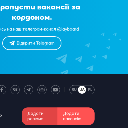
пропусти вакансії за
кордоном.
ись на наш телеграм-канал @layboard
Відкрити Telegram
RU
UA
PL
Додати
Додати
о
резюме
вакансію