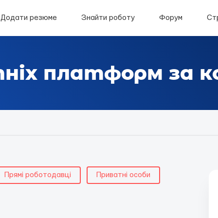
Додати резюме
Знайти роботу
Форум
Ст
тніх платформ за 
Прямі роботодавці
Приватні особи