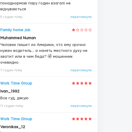
понаднормові пару годин взагалі не
відчуваються
5 годин тому
переглянути
Family home job
Muhammed Numan
Человек пишет из Америки, что ему срочно
нужен водитель... а нанять местного духу не
хватит или в чем беда? 🤣 мошенник
очевидно
7 годин тому
переглянути
Work Time Group
Ivan_1992
Все гуд, дякую
11 годин тому
переглянути
Work Time Group
Veronikas_12