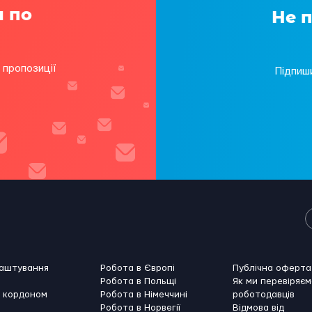
а по
Не 
 пропозиції
Підпиш
лаштування
Робота в Європі
Публічна оферта
Робота в Польщі
Як ми перевіряєм
а кордоном
Робота в Німеччині
роботодавців
Робота в Норвегії
Відмова від