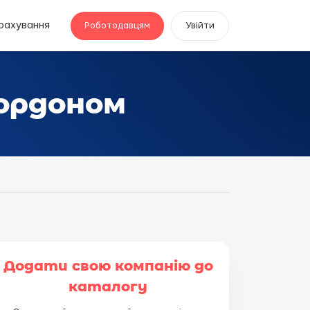
рахування
Роботодавцям
Увійти
кордоном
Додати свою компанію до
каталогу