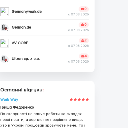
0
Germany.work.de
с 07.08.2026
0
German.de
с 07.08.2026
2
AV CORE
с 07.08.2026
4
Ultron sp. z o.o.
с 07.08.2026
Останні відгуки
:
Work Way
Гриша Федоренко
По складності не важче роботи на складах
нової пошти, а зарплатня незрівняно вище,
хто в Україні працював зрозумієте мене, та і