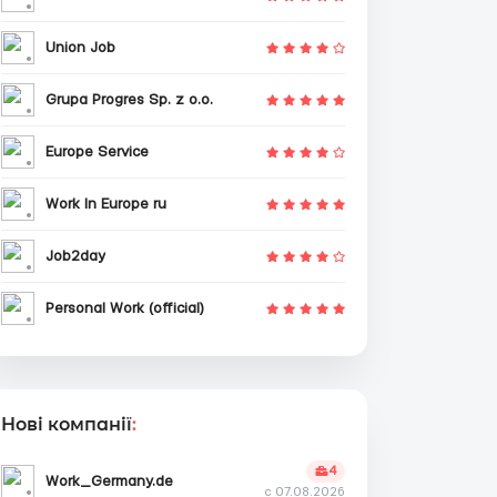
Union Job
Grupa Progres Sp. z o.o.
Europe Service
Work In Europe ru
Job2day
Personal Work (official)
Нові компанії
:
4
Work_Germany.de
с 07.08.2026