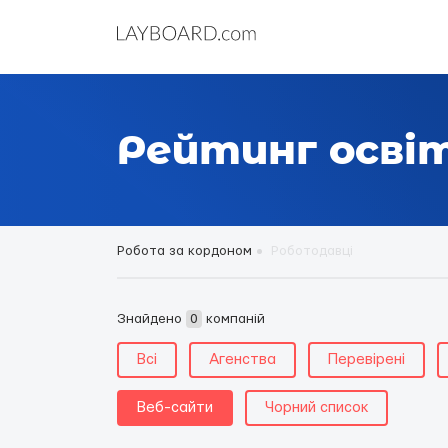
Рейтинг осві
Робота за кордоном
Роботодавці
Знайдено
0
компаній
Всі
Агенства
Перевірені
Веб-сайти
Чорний список