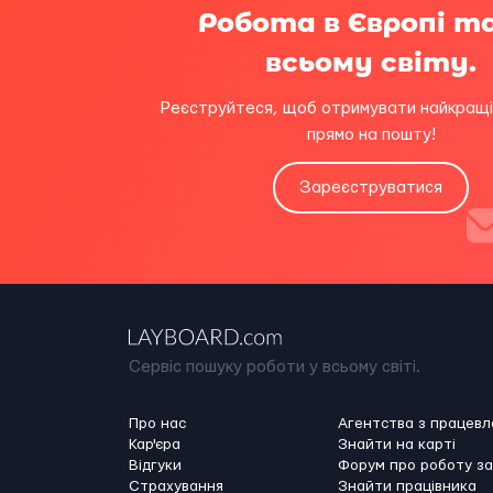
Робота в Європі т
всьому світу.
Реєструйтеся, щоб отримувати найкращі
прямо на пошту!
Зареєструватися
Сервіс пошуку роботи у всьому світі.
Про нас
Агентства з працев
Кар'єра
Знайти на карті
Відгуки
Форум про роботу з
Страхування
Знайти працівника