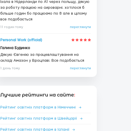
Їхала в Нідерланди по А1 через польщу, дякую
за роботу працюю на сироварні. хотілося б
більше годин бо працюємо по 8 але в цілому
все подобається
11 годин тому
переглянути
Personal Work (official)
Галина Будинко
Дякую Євгенію за працевлаштування на
складі Амазон у Вроцлаві. Все подобається
1 день тому
переглянути
Лучшие рейтинги на сайте
:
Рейтинг освітніх платформ в Німеччині
→
Рейтинг освітніх платформ в Швейцарії
→
Рейтинг освітніх платформ в Іспанії
→