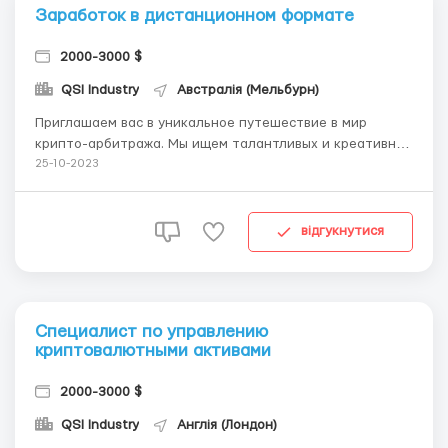
Заработок в дистанционном формате
2000-3000 $
QSI Industry
Австралія (Мельбурн)
Приглашаем вас в уникальное путешествие в мир
крипто-арбитража. Мы ищем талантливых и креативных
арбитражистов, готовых исследовать рынок
25-10-2023
криптовалют, использовать инновационные подходы и
создавать уникальные стратегии для получения
стабильной прибыли. ✔️ Что делает нас особенными: ✅
відгукнутися
Пере...
Специалист по управлению
криптовалютными активами
2000-3000 $
QSI Industry
Англія (Лондон)