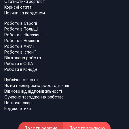
Статистика зарплат
Корисні статті
Новини за кордоном
Робота в Європі
Робота в Польщі
Робота в Німеччині
Робота в Норвегії
Робота в Англії
Робота в Іспанії
Віддалена робота
Работа в США
Работа в Канадe
Публічна оферта
Як ми перевіряємо роботодавців
Відмова від відповідальності
Сучасне твердження рабства
Політика скарг
Кодекс етики
Додати резюме
Додати вакансію