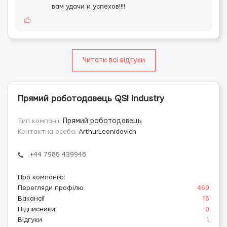
вам удачи и успехов!!!!
Читати всі відгуки
Прямий роботодавець QSI Industry
Тип компанії:
Прямий роботодавець
Контактна особа:
ArthurLeonidovich
+44 7985 439948
Про компанію
:
Перегляди профілю
469
Вакансії
15
Підписники
0
Відгуки
1