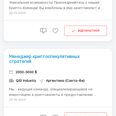
Уникальная возможность! Присоединяйтесь к нашей
Крипто-Команде! Вы влюблены в мир криптовалют и
хотите стать частью этой революции? Мы приглашаем
25-10-2023
вас стать частью нашей динамичной и инновационной
команды, где вы сможете проявить свой потенциал и
воплотить свои идеи в жизнь. Мы ищем талантли...
відгукнутися
Менеджер криптоспекулятивных
стратегий
2000-3000 $
QSI Industry
Аргентина (Санта-Фе)
Мы - ведущая команда, специализирующаяся на
инвестициях в криптовалюты и предоставлении
высокоэффективных стратегий спекуляции. Мы
25-10-2023
стремимся предложить нашим клиентам
инновационные и прибыльные решения в динамичном