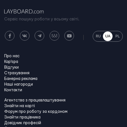
Сервіс пошуку роботи у всьому світі.
RU
UA
PL
Про нас
Кар'єра
Відгуки
Страхування
Банерна реклама
Наші нагороди
Контакти
Агентства з працевлаштування
Знайти на карті
Форум про роботу за кордоном
Знайти працівника
Довідник професій