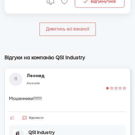
мире криптовалют. Обязанности: Анализировать
відгукнутися
криптовалютные рынки с целью...
Дивитись всі вакансії
Відгуки на компанію QSI Industry
Леонид
Л
Анонім
Мошенники!!!!!!!
Відповісти
QSI Industry