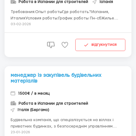
Работа в Испании для строителей
Іспанія
Требования:Опыт работыГде работать?Испания,
ИталияУсловия работы:График работы Пн-сбЖилье
предоставляетьсяОплата на банковские счетаПрямой
03-02-2026
работодательВакансия бесплатнаяОт 8 евро в
часОбращайтесь в вайбер/ватсап+380675125122 ...
відгукнутися
менеджер із закупівель будівельних
матеріалів
1500€ / в месяц
Работа в Испании для строителей
Італія (Бергамо)
Будівельна компанія, що спеціалізується на віллах і
приватних будинках, з безпосереднім управлінням
будівельними майданчиками та акцентом на якість,
23-01-2026