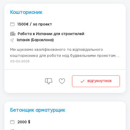
Кошторисник
1500€ / за проект
Работа в Испании для строителей
Іспанія (Барселона)
Ми шукаємо кваліфікованого та відповідального
кошторисника для роботи над будівельними проектами
в Іспанії. Наша компанія спеціалізується на житловому
03-02-2026
будівництві. Вимоги до кандидата:Досвід роботи
кошторисником у будівництві від 3-х років.Обов'язкова
вимога: Досвід роботи з іспанськими будівельними...
відгукнутися
Бетонщик арматурщик
2000 $