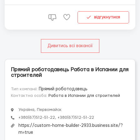
терміни та контроль витрат.Основні обов'язки Закупівля
будівельних матеріалів (конструкційних, інженерних,
оздоблювальних тощо), організація доста...
відгукнутися
Дивитись всі вакансії
Прямий роботодавець Работа в Испании для
строителей
Тип компанії:
Прямий роботодавець
Контактна особа:
Работа в Испании для строителей
Україна, Первомайск
+380(67)512-51-22, +380(67)512-51-22
https://custom-home-builder-2933.business.site/?
m=true