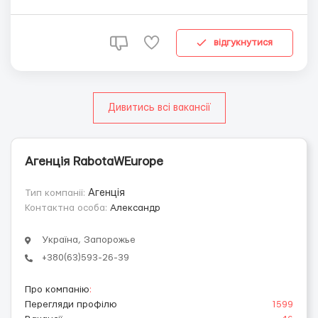
включительно -желание работать Оплата: - 2500 -
2700 евро/месяц - надбавки за выполненный план -
регулярные выплаты Описание: Работа происходит н...
відгукнутися
Дивитись всі вакансії
Агенція RabotaWEurope
Тип компанії:
Агенція
Контактна особа:
Александр
Україна, Запорожье
+380(63)593-26-39
Про компанію
:
Перегляди профілю
1599