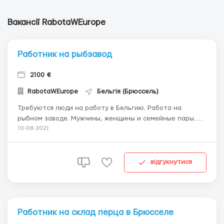
Вакансії RabotaWEurope
Работник на рыбзавод
2100 €
RabotaWEurope
Бельгія (Брюссель)
Требуются люди на работу в Бельгию. Работа на
рыбном заводе. Мужчины, женщины и семейные пары.
Зарплата 14€ в час 6 дней в неделю. График с 07:00
10-08-2021
Количество рабочих часов минимум 9-10 максимум 12 в
день.. Жильё за счет работодателя в комнате по 2
человека. Возможность вз...
відгукнутися
Работник на склад перца в Брюсселе