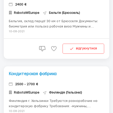
2400 €
RabotaWEurope
Бельгія (Брюссель)
Бельгия, склад перца! 30 км от Брюсселя Документы:
биометрия или польска рабочая виза Мужчины и
женщины до 55 лет. Семейным не гарантируем
10-08-2021
отдельного размещения. Овощной склад Сортировка,
взвешивание, упаковка перца, разных сортов, другие
овощи. Зарплата 12 евро в час, 9-10 часов. ...
відгукнутися
Кондитерская фабрика
2500 - 2700 €
RabotaWEurope
Фінляндія (Гельсінкі)
Финляндия г. Хельсинки Требуются разнорабочие на
кондитерскую фабрику Требования: -мужчины,
женщины, семейные пары -возраст 18 - 55 лет
10-08-2021