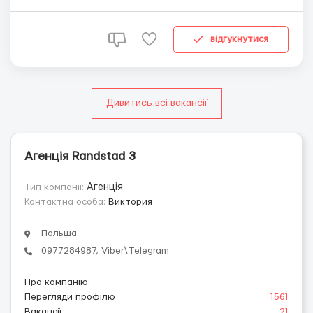
месяцев или биометрия (80+ дней); ✔️ Комфортная
работа на современном производстве. 📝 Официальное
трудоустройство по договору ...
відгукнутися
Дивитись всі вакансії
Агенція Randstad 3
Тип компанії:
Агенція
Контактна особа:
Виктория
Польща
0977284987, Viber\Telegram
Про компанію
:
Перегляди профілю
1561
Вакансії
21