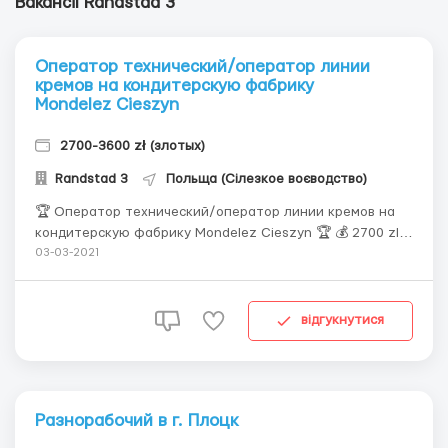
Вакансії Randstad 3
Оператор технический/оператор линии
кремов на кондитерскую фабрику
Mondelez Cieszyn
2700-3600 zł (злотых)
Randstad 3
Польща (Сілезкое воєводство)
🏆 Оператор технический/оператор линии кремов на
кондитерскую фабрику Mondelez Cieszyn 🏆 💰 2700 zl -
3600 zl в месяц | 20 000 грн - 26 000 грн | 700$ - 950$; ✔️
03-03-2021
Для мужчин, женщин и семейных пар до 55 лет; ✔️ Виза
от 6-х месяцев; ✔️ Комфортная работа на современной
фабрике; ✔️ Техническое обр...
відгукнутися
Разнорабочий в г. Плоцк