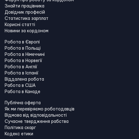
Форум про роботу за кордоном
Знайти працівника
Довідник професій
Статистика зарплат
Корисні статті
Новини за кордоном
Робота в Європі
Робота в Польщі
Робота в Німеччині
Робота в Норвегії
Робота в Англії
Робота в Іспанії
Віддалена робота
Работа в США
Работа в Канадe
Публічна оферта
Як ми перевіряємо роботодавців
Відмова від відповідальності
Сучасне твердження рабства
Політика скарг
Кодекс етики