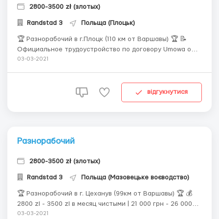
2800-3500 zł (злотых)
Randstad 3
Польща (Плоцьк)
🏆 Разнорабочий в г.Плоцк (110 км от Варшавы) 🏆 📝
Официальное трудоустройство по договору Umowa o
prace (дополнительная оплата за сверхурочные часы и
03-03-2021
смены). 💰 2800 zl - 3500 zl в месяц чистыми | 21 000 грн
- 26 000 грн | 750$ - 950$; ✔️ Для мужчин до 50 лет; ✔️
Виза от 3 месяцев или биометр...
відгукнутися
Разнорабочий
2800-3500 zł (злотых)
Randstad 3
Польща (Мазовецьке воєводство)
🏆 Разнорабочий в г. Цеханув (99км от Варшавы) 🏆 💰
2800 zl - 3500 zl в месяц чистыми | 21 000 грн - 26 000
грн | 750$ - 950$; ✔️ Для мужчин до 50 лет; ✔️ Виза от 3
03-03-2021