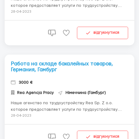
которое предоставляет услуги по трудоустройству
иностранцев на територии ЕС более 10 лет, предлагает
28-04-2023
вашему вниманию вакансию: Легальная работа в
Финляндии на заводе по производству зубных щеток
Colgate. Принимаем граждан всех стран, в том числе ...
відгукнутися
Работа на складе бакалейных товаров,
Германия, Гамбург
3000 €
Rea Agencja Pracy
Німеччина (Гамбург)
Наше агенство по трудоустройству Rea Sp. Z o.o.
которое предоставляет услуги по трудоустройству
иностранцев на територии ЕС более 10 лет, предлагает
28-04-2023
вашему вниманию вакансию: Набор работников на
склад бакалейных товаров в Гамбурге, Германия. В
обязанности входит комплектация и упаковка заказов
відгукнутися