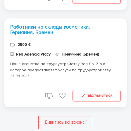
п...
Работники на склады косметики,
Германия, Бремен
2800 €
Rea Agencja Pracy
Німеччина (Бремен)
Наше агенство по трудоустройству Rea Sp. Z o.o.
которое предоставляет услуги по трудоустройству
иностранцев на територии ЕС более 10 лет, предлагает
28-04-2023
вашему вниманию вакансию: Работники на склады
косметики, бытовых товаров в Германию Бремен
Мужчины,женщины до 55 лет. Обязанности: • сбор п...
відгукнутися
Дивитись всі вакансії