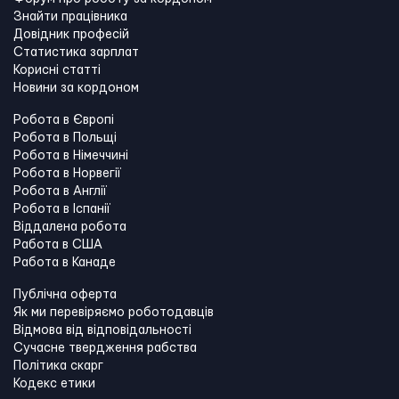
Знайти працівника
Довідник професій
Статистика зарплат
Корисні статті
Новини за кордоном
Робота в Європі
Робота в Польщі
Робота в Німеччині
Робота в Норвегії
Робота в Англії
Робота в Іспанії
Віддалена робота
Работа в США
Работа в Канадe
Публічна оферта
Як ми перевіряємо роботодавців
Відмова від відповідальності
Сучасне твердження рабства
Політика скарг
Кодекс етики