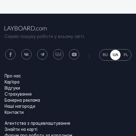
Сервіс пошуку роботи у всьому світі.
RU
UA
PL
Про нас
Кар'єра
Відгуки
Страхування
Банерна реклама
Наші нагороди
Контакти
Агентства з працевлаштування
Знайти на карті
Форум про роботу за кордоном