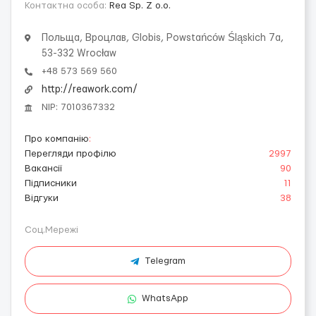
Контактна особа:
Rea Sp. Z o.o.
Польща, Вроцлав, Globis, Powstańców Śląskich 7a,
53-332 Wrocław
+48 573 569 560
http://reawork.com/
NIP: 7010367332
Про компанію
:
Перегляди профілю
2997
Вакансії
90
Підписники
11
Відгуки
38
Соц.Мережі
Telegram
WhatsApp