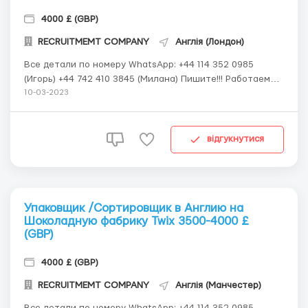
4000 £ (GBP)
RECRUITMEMT COMPANY
Англія (Лондон)
Все детали по номеру WhatsApp: +44 114 352 0985
(Игорь) +44 742 410 3845 (Милана) Пишите!!! Работаем
только с гражданами стран: Россия, Беларусь,
10-03-2023
Казахстан, Узбекистан, Таджикистан, Кыргызстан.
Оформляем рабочие визы и организовываем перелет.
Менеджеры нашей компании полностью сопро...
відгукнутися
Упаковщик /Сортировщик в Англию на
Шоколадную фабрику Twix 3500-4000 £
(GBP)
4000 £ (GBP)
RECRUITMEMT COMPANY
Англія (Манчестер)
Все детали по номеру WhatsApp: +44 114 352 0985