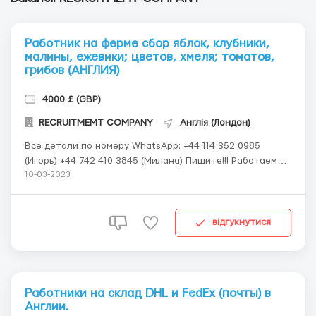
Работник на ферме сбор яблок, клубники,
малины, ежевики; цветов, хмеля; томатов,
грибов (АНГЛИЯ)
4000 £ (GBP)
RECRUITMEMT COMPANY
Англія (Лондон)
Все детали по номеру WhatsApp: +44 114 352 0985
(Игорь) +44 742 410 3845 (Милана) Пишите!!! Работаем
только с гражданами стран: Россия, Беларусь,
10-03-2023
Казахстан, Узбекистан, Таджикистан, Кыргызстан.
Оформляем рабочие визы и организовываем перелет.
Менеджеры нашей компании полностью сопрово...
відгукнутися
Работники на склад DHL и FedEx (почты) в
Англии.