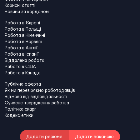
Корисні статті
Новини за кордоном
Робота в Європі
Робота в Польщі
Робота в Німеччині
Робота в Норвегії
Робота в Англії
Робота в Іспанії
Віддалена робота
Работа в США
Работа в Канадe
Публічна оферта
Як ми перевіряємо роботодавців
Відмова від відповідальності
Сучасне твердження рабства
Політика скарг
Кодекс етики
Додати резюме
Додати вакансію