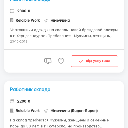
2300 €
Relaible Work
Німеччина
Упаковщики одежды на склады новой брендовой одежды
в г. Херцогенаурах . Требования: -Мужчины, женщины,
семейные пары; -Возраст от 20 до 55 лет; -Опыт
23-12-2019
работы не обязателен; -Добросовестный подход к
выполняемым обязанностям; -Знание языка не
обязательно. Обязанности: работа на сортировке и
відгукнутися
комп...
Работник склада
2200 €
Relaible Work
Німеччина (Баден-Баден)
На склад требуются мужчины, женщины и семейные
пары до 50 лет, в г. Гютерсло, на производство