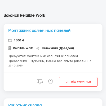
Вакансії Relaible Work
Монтажник солнечных панелей
1500 €
Relaible Work
Німеччина (Дрезден)
Требуются: монтажники солнечных панелей.
Требования: - мужчины, можно без опыта работы, на
месте обучат - разнорабочие от 20 до 50 лет. -
23-12-2019
трудоустройство по любым документам Условия: -
Оплата - 5 евро/час нетто. - Работа по 12 часов в день,
6 дней в неделю. - Жилье предоставл...
відгукнутися
Работник склада