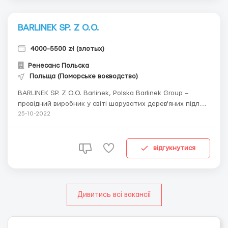
BARLINEK SP. Z O.O.
4000-5500 zł (злотых)
Ренесанс Польска
Польща (Поморське воєводство)
BARLINEK SP. Z O.O. Barlinek, Polska Barlinek Group –
провідний виробник у світі шаруватих дерев'яних підлог
з виробничим потенціалом понад 12 мільйонів м2 на рік.
25-10-2022
Найбільш важливим пропонованим продуктом є дошка
Barlinek - шарувата підлога з благородних порід місцевої
та екзотичної ...
відгукнутися
Дивитись всі вакансії