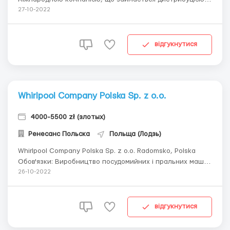
ремонтних комплектів для шин. Виробляють
27-10-2022
компресори та ущільнювачі для шин та компресори для
сидінь. Обов'язки: Контроль якості Сортування Упаковка
готових виробів на лінії...
відгукнутися
Whirlpool Company Polska Sp. z o.o.
4000-5500 zł (злотых)
Ренесанс Польска
Польща (Лодзь)
Whirlpool Company Polska Sp. z o.o. Radomsko, Polska
Обов'язки: Виробництво посудомийних і пральних машин
Збірка на конвеєрі побутової техніки та елементів до
26-10-2022
них Додавання необхідних документів та інструментів
Передпродажна підготовка - наклеювання етикеток -
аудит якості - пе...
відгукнутися