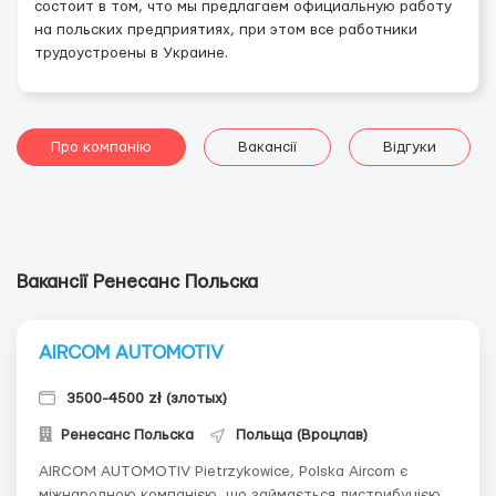
состоит в том, что мы предлагаем официальную работу
на польских предприятиях, при этом все работники
трудоустроены в Украине.
Про компанію
Вакансії
Відгуки
Вакансії Ренесанс Польска
AIRCOM AUTOMOTIV
3500-4500 zł (злотых)
Ренесанс Польска
Польща (Вроцлав)
AIRCOM AUTOMOTIV Pietrzykowice, Polska Aircom є
міжнародною компанією, що займається дистрибуцією