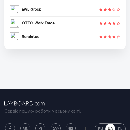
EWL Group
OTTO Work Force
Randstad
Сервіс пошуку роботи у всьому світі.
RU
UA
PL