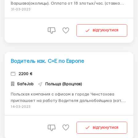
Варшава(околицы). Оплата от 18 злотых/час. (ставка
зависити от професиональных навыков кандидата). 10
31-03-2023
часов/день. 6 дней в неделю. Обязанности: работа на
производстве металлоконструкций. Мыпредлагаем:
Только официальное трудоустрой...
відгукнутися
Водитель как. С+E по Европе
2200 €
SafeJob
Польща (Вроцлав)
Польская компания с офисом в городе Ченстохова
приглашает на работу Водителя дальнобойщика (кат.
С+Е). Первевозка грузов по Европе. Машины Volvo,
14-03-2023
Mercedes, MAN 2019-2021 г.в. Требования: - права
категории С+Е - возможно принятие без опыта работы
(первый месяц оплачиваемая стажировк...
відгукнутися