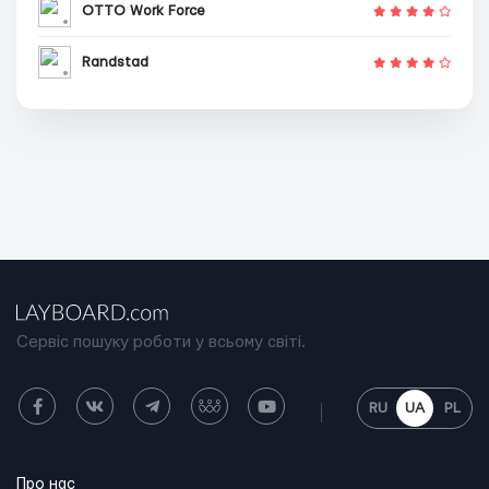
OTTO Work Force
Randstad
Сервіс пошуку роботи у всьому світі.
RU
UA
PL
Про нас