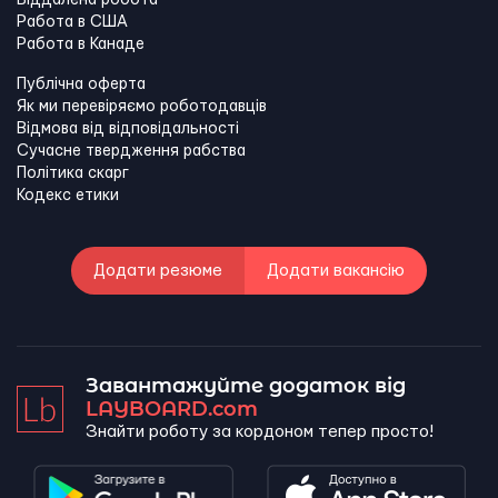
Віддалена робота
Работа в США
Работа в Канадe
Публічна оферта
Як ми перевіряємо роботодавців
Відмова від відповідальності
Сучасне твердження рабства
Політика скарг
Кодекс етики
Додати резюме
Додати вакансію
Завантажуйте додаток від
LAYBOARD.com
Знайти роботу за кордоном тепер просто!