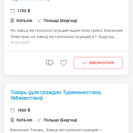
1700 $
SafeJob
Польща (Бидгощ)
На завод металоконструкций ищем Електрика. Вакансия
Электрик на завод металлоконструкций в г. Быдгощ
(Польша). Оплата 18,50 злотых/час. Рабочие часы: 10-12
31-03-2023
час/день. 6 дней в неделю. Обязанности: работа на
производстве с электроинструментом. Ми предлагаем:
1. Официальное трудоустро...
відгукнутися
Токарь (для граждан Туркменистана,
Узбекистана)
1900 $
SafeJob
Польща (Бидгощ)
Вакансия Токарь. Завод металоконструкций. г.