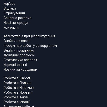
Кар'єра
Відгуки
Страхування
Банерна реклама
Наші нагороди
Контакти
Агентства з працевлаштування
Знайти на карті
Форум про роботу за кордоном
Знайти працівника
Довідник професій
Статистика зарплат
Корисні статті
Новини за кордоном
Робота в Європі
Робота в Польщі
Робота в Німеччині
Робота в Норвегії
Робота в Англії
Робота в Іспанії