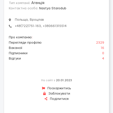
Тип компанії:
Агенція
Контактна особа:
Nastya Starodub
Польща, Вроцлав
+48(722)751-163, +380661315514
Про компанію
:
Перегляди профілю
2329
Вакансії
16
Підписники
0
Відгуки
4
На сайті з
20.01.2023
Поскаржитись
Заблокувати
Поділитися