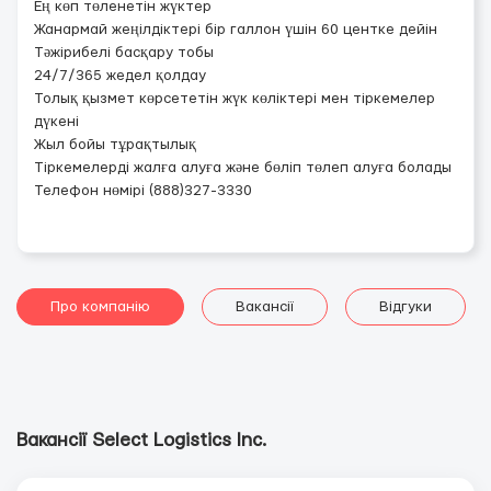
Ең көп төленетін жүктер
Жанармай жеңілдіктері бір галлон үшін 60 центке дейін
Тәжірибелі басқару тобы
24/7/365 жедел қолдау
Толық қызмет көрсететін жүк көліктері мен тіркемелер
дүкені
Жыл бойы тұрақтылық
Тіркемелерді жалға алуға және бөліп төлеп алуға болады
Телефон нөмірі (888)327-3330
Про компанію
Вакансії
Відгуки
Вакансії Select Logistics Inc.