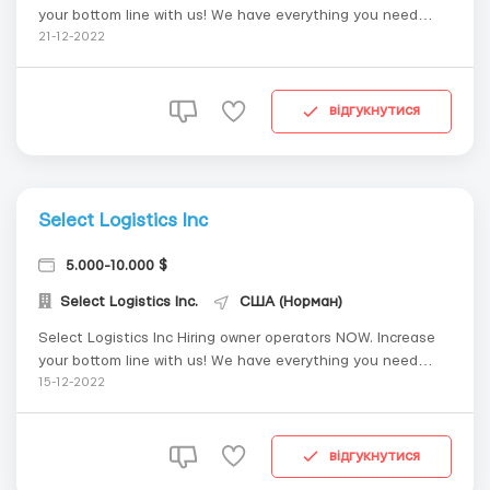
your bottom line with us! We have everything you need
ranging from: No forced dispatch No hidden fees Get 88%
21-12-2022
from the load gross Weekly pay via direct deposit Top
Paying loads Fuel discounts up to 60 ...
відгукнутися
Select Logistics Inc
5.000-10.000 $
Select Logistics Inc.
США (Норман)
Select Logistics Inc Hiring owner operators NOW. Increase
your bottom line with us! We have everything you need
ranging from: No forced dispatch No hidden fees Get 88%
15-12-2022
from the load gross Weekly pay via direct deposit Top
Paying loads Fuel discounts up to 60 ...
відгукнутися