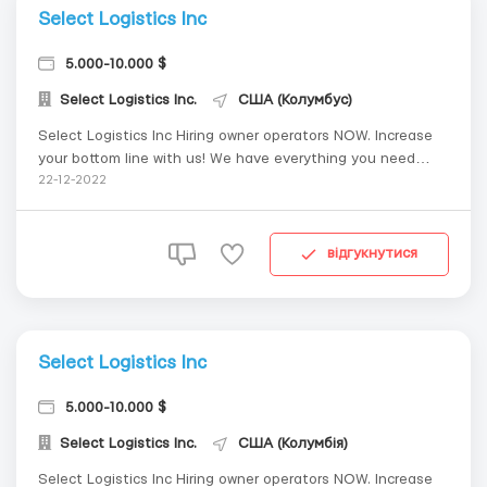
Select Logistics Inc
5.000-10.000 $
Select Logistics Inc.
США (Колумбус)
Select Logistics Inc Hiring owner operators NOW. Increase
your bottom line with us! We have everything you need
ranging from: No forced dispatch No hidden fees Get 88%
22-12-2022
from the load gross Weekly pay via direct deposit Top
Paying loads Fuel discounts up to 60 cents per ...
відгукнутися
Select Logistics Inc
5.000-10.000 $
Select Logistics Inc.
США (Колумбія)
Select Logistics Inc Hiring owner operators NOW. Increase