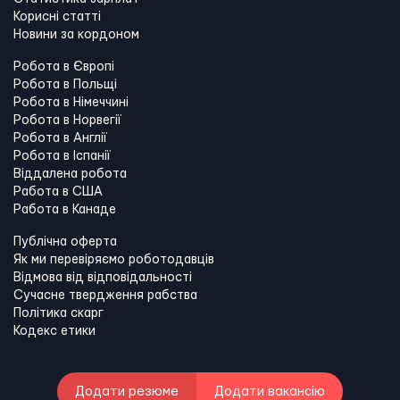
Корисні статті
Новини за кордоном
Робота в Європі
Робота в Польщі
Робота в Німеччині
Робота в Норвегії
Робота в Англії
Робота в Іспанії
Віддалена робота
Работа в США
Работа в Канадe
Публічна оферта
Як ми перевіряємо роботодавців
Відмова від відповідальності
Сучасне твердження рабства
Політика скарг
Кодекс етики
Додати резюме
Додати вакансію