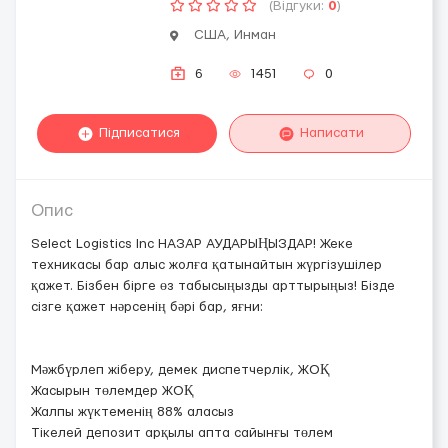
(Відгуки:
0
)
США, Инман
6
1451
0
Підписатися
Написати
Опис
Select Logistics Inc НАЗАР АУДАРЫҢЫЗДАР! Жеке
техникасы бар алыс жолға қатынайтын жүргізушілер
қажет. Бізбен бірге өз табысыңызды арттырыңыз! Бізде
сізге қажет нәрсенің бәрі бар, яғни:
Мәжбүрлеп жіберу, демек диспетчерлік, ЖОҚ
Жасырын төлемдер ЖОҚ
Жалпы жүктеменің 88% аласыз
Тікелей депозит арқылы апта сайынғы төлем