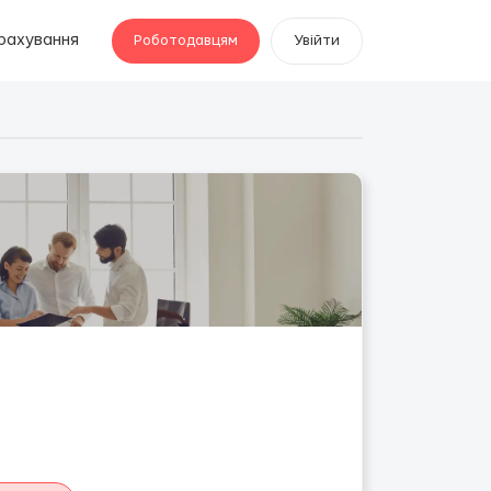
рахування
Роботодавцям
Увійти