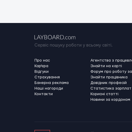
Сервіс пошуку роботи у всьому світі.
Про нас
Агентства з працев
Кар'єра
Знайти на карті
Відгуки
Форум про роботу з
Страхування
Знайти працівника
Банерна реклама
Довідник професій
Наші нагороди
Статистика зарплат
Контакти
Корисні статті
Новини за кордоном