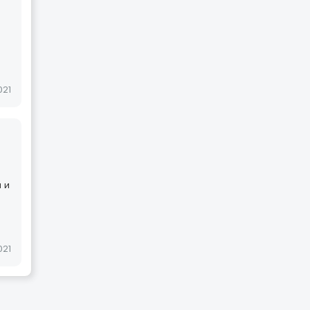
021
 и
021