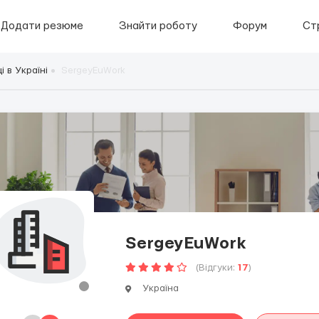
Додати резюме
Знайти роботу
Форум
Ст
 в Україні
SergeyEuWork
SergeyEuWork
(Відгуки:
17
)
Україна