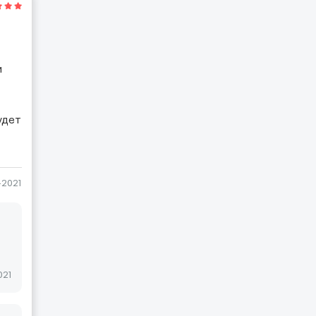
и
удет
-2021
021