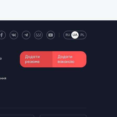
RU
UA
PL
Додати
Додати
о
резюме
вакансію
ення