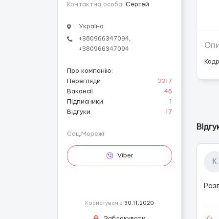
Контактна особа:
Сергей
Україна
+380966347094,
Оп
+380966347094
Кадр
Про компанію
:
Перегляди
2217
Вакансії
46
Підписники
1
Відгуки
17
Відгу
Соц.Мережі
Viber
К
Раз
Користувач з
30.11.2020
Заблокувати