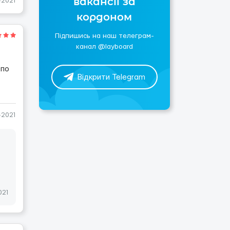
вакансії за
-2021
кордоном
Підпишись на наш телеграм-
канал @layboard
 по
Відкрити Telegram
-2021
021