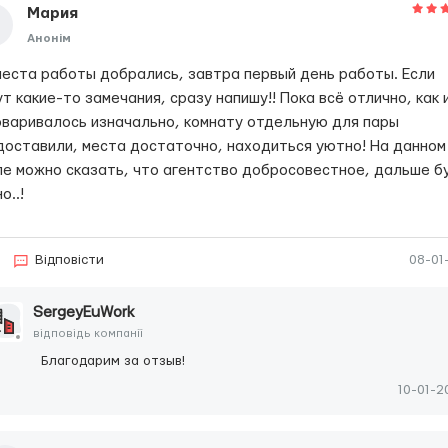
Мария
Анонім
места работы добрались, завтра первый день работы. Если
т какие-то замечания, сразу напишу!! Пока всё отлично, как 
оваривалось изначально, комнату отдельную для пары
доставили, места достаточно, находиться уютно! На данном
пе можно сказать, что агентство добросовестное, дальше б
о..!
Відповісти
08-01
SergeyEuWork
відповідь компанії
Благодарим за отзыв!
10-01-2