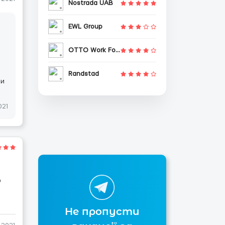
Nostrada UAB
EWL Group
OTTO Work Force
е
Randstad
ли
021
о
Не пропусти