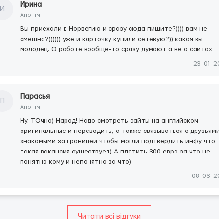
Ирина
И
Анонім
Вы приехали в Норвегию и сразу сюда пишите?)))) вам не
смешно?)))))) уже и карточку купили сетевую?)) какая вы
молодец. О работе вообще-то сразу думают а не о сайтах
23-01-2
Парасья
П
Анонім
Ну. ТОчно) Народ! Надо смотреть сайты на английском
оригинальные и переводить, а также связываться с друзьями
знакомыми за границей чтобы могли подтвердить инфу что
такая вакансия существует) А платить 300 евро за что не
понятно кому и непонятно за что)
08-03-2
Читати всі відгуки