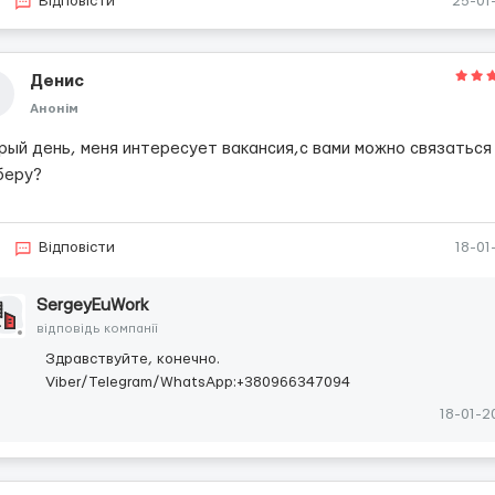
Відповісти
25-01
Денис
Анонім
рый день, меня интересует вакансия,с вами можно связаться
беру?
Відповісти
18-01
SergeyEuWork
відповідь компанії
Здравствуйте, конечно.
Viber/Telegram/WhatsApp:+380966347094
18-01-2