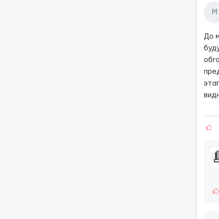
М
До 
буду
обг
пре
эта
видн