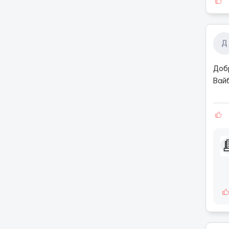
Д
Доб
Вай