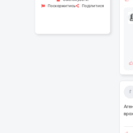
Поскаржитись
Поділитися
Г
Аге
вра