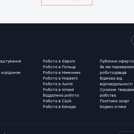
лаштування
Робота в Європі
Публічна оферта
Робота в Польщі
Як ми перевіряєм
а кордоном
Робота в Німеччині
роботодавців
Робота в Норвегії
Відмова від
Робота в Англії
відповідальності
Робота в Іспанії
Сучасне твердж
Віддалена робота
рабства
Работа в США
Політика скарг
Работа в Канадe
Кодекс етики