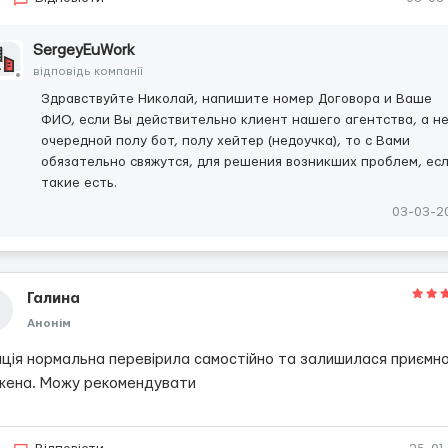
SergeyEuWork
відповідь компанії
Здравствуйте Николай, напишите номер Договора и Ваше
ФИО, если Вы действительно клиент нашего агентства, а н
очередной полу бот, полу хейтер (недоучка), то с Вами
обязательно свяжутся, для решения возникших проблем, ес
такие есть.
03-03-2
Галина
Анонім
нція нормальна перевірила самостійно та залишилася приємн
жена. Можу рекомендувати