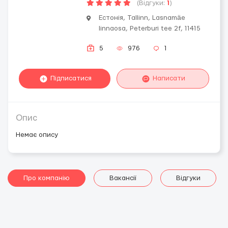
(Відгуки:
1
)
Естонія, Tallinn, Lasnamäe
linnaosa, Peterburi tee 2f, 11415
5
976
1
Підписатися
Написати
Опис
Немає опису
Про компанію
Вакансії
Відгуки