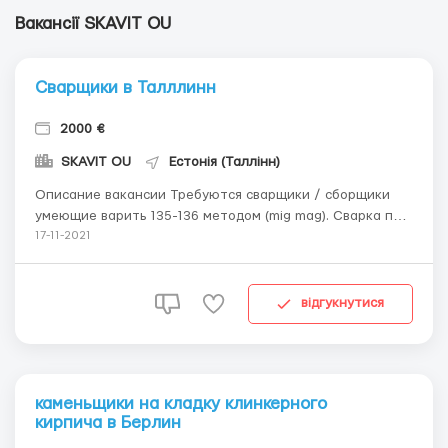
Вакансії SKAVIT OU
Сварщики в Талллинн
2000 €
SKAVIT OU
Естонія (Таллінн)
Описание вакансии Требуются сварщики / сборщики
умеющие варить 135-136 методом (mig mag). Сварка по
чертежам ,имеется три разных объекта в Эстонии .
17-11-2021
Условия работы: 1)Сварщики на производство
металлоконструкций в Таллине: Сборка заборов и
винтовых лестниц 2)Сварщик в город Эльва: сборка ...
відгукнутися
каменьщики на кладку клинкерного
кирпича в Берлин