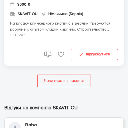
3000 €
SKAVIT OU
Німеччина (Берлін)
На кладку клинкерного кирпича в Берлин требуются
рабочие с опытом кладки кирпича. Строительство
жилых частных домов. Требования: • Мужчины возрастом
10-11-2021
от 18 до 55 лет, • Без проблем с алкоголем • Опыт
работы на кладке кирпича • На первое время иметь
свою рабочую одежду.(роба ...
відгукнутися
Дивитись всі вакансії
Відгуки на компанію SKAVIT OU
Baha