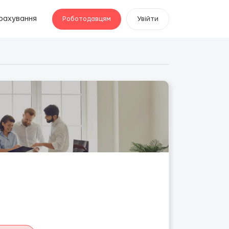
рахування
Роботодавцям
Увійти