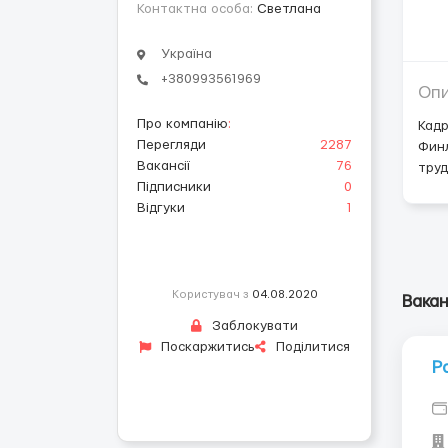
Контактна особа:
Светлана
Україна
+380993561969
Оп
Про компанію
:
Кадр
Перегляди
2287
Финл
Вакансії
76
труд
Підписники
0
Відгуки
1
Користувач з
04.08.2020
Вакан
Заблокувати
Поскаржитись
Поділитися
Р