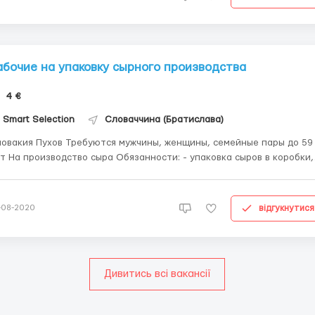
абочие на упаковку сырного производства
4 €
Smart Selection
Словаччина (Братислава)
Пухов Требуются мужчины, женщины, семейные пары до 59
- упаковка сыров в коробки, -
оцессы сортировки, -выявление брака и погрузка сырной продукц
ро в час График работы: 10-12 часов в ден, 5 дней в
делю. Выход...
відгукнутися
-08-2020
Дивитись всі вакансії