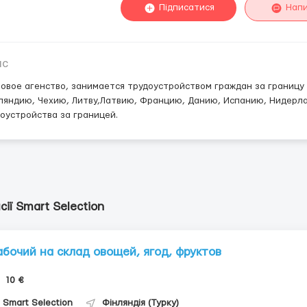
Підписатися
Нап
ис
овое агенство, занимается трудоустройством граждан за границу 
яндию, Чехию, Литву,Латвию, Францию, Данию, Испанию, Нидерл
оустройства за границей.
сії Smart Selection
абочий на склад овощей, ягод, фруктов
10 €
Smart Selection
Фінляндія (Турку)