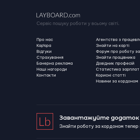
Сервіс пошуку роботи у всьому світі.
Про нас
Агентства з працев
Кар'єра
Знайти на карті
Відгуки
Форум про роботу з
Страхування
Знайти працівника
Банерна реклама
Довідник професій
Наші нагороди
Статистика зарплат
Контакти
Корисні статті
Новини за кордоном
Завантажуйте додаток 
Знайти роботу за кордоном тепер 