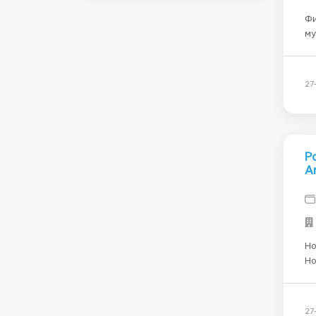
Финлянд
му
-со
продуктов. Гра
2 
27
Р
A
Норвегия На скл
Но
60
"A
за
27