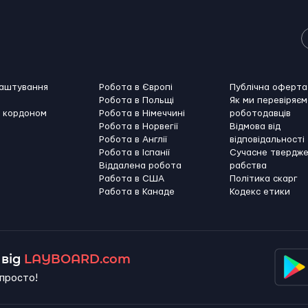
лаштування
Робота в Європі
Публічна оферта
Робота в Польщі
Як ми перевіряєм
а кордоном
Робота в Німеччині
роботодавців
Робота в Норвегії
Відмова від
Робота в Англії
відповідальності
Робота в Іспанії
Сучасне твердж
Віддалена робота
рабства
Работа в США
Політика скарг
Работа в Канадe
Кодекс етики
від
LAYBOARD.com
просто!