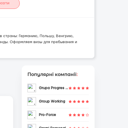
исати
в страны: Германию, Польшу, Венгрию,
анды. Оформляем визы для пребывания и
Популярні компанії
:
Grupa Progres Sp. z o.o.
Group Working
Pro-Force