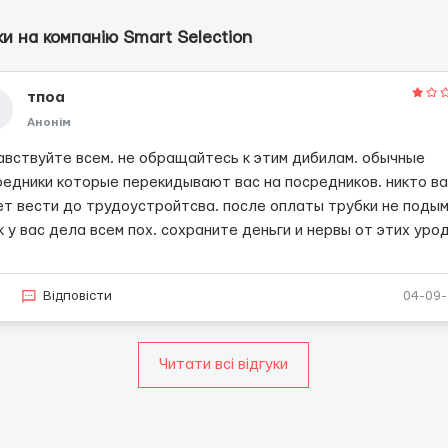
ки на компанію Smart Selection
тпоа
Анонім
авствуйте всем. не обращайтесь к этим дибилам. обычные
редники которые перекидывают вас на посредников. никто ва
ет вести до трудоустройтсва. после оплаты трубки не поды
к у вас дела всем пох. сохраните деньги и нервы от этих уро
2
Відповісти
04-09
Читати всі відгуки