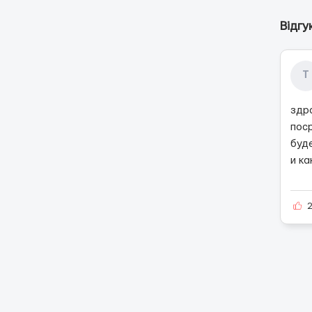
Відгу
Т
здр
пос
буд
и ка