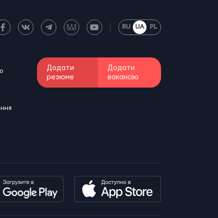
RU
UA
PL
Додати
Додати
о
резюме
вакансію
ення