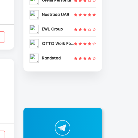
Gremi Personal
Nostrada UAB
EWL Group
OTTO Work Force
Randstad
о
).
я