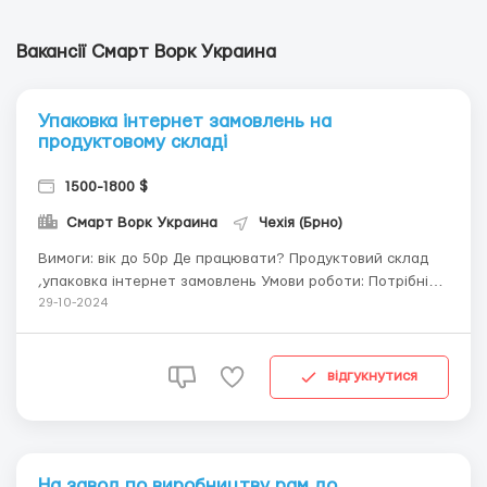
Вакансії Смарт Ворк Украина
Упаковка інтернет замовлень на
продуктовому складі
1500-1800 $
Смарт Ворк Украина
Чехія (Брно)
Вимоги: вік до 50р Де працювати? Продуктовий склад
,упаковка інтернет замовлень Умови роботи: Потрібні
чоловіки , пари та жінки від 18 до 50 років на сканування
29-10-2024
та збір продуктових замовлень 💰 Оплата 160-200 крон
в годину 💵 1400 - 2000 $ в місяць 💸 Аванс 2500 крон в
тиждень ☑️ Гнучкий графік 🕖...
відгукнутися
На завод по виробництву рам до