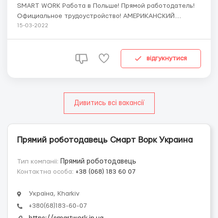
SMART WORK Работа в Польше! Прямой работодатель!
Официальное трудоустройство! АМЕРИКАНСКИЙ
ВАГОНОСТРОИТЕЛЬНЫЙ ЗАВОД В ГОРОДЕ Свидница
15-03-2022
СТАВКА 25 злотых / час !!!!!! Сварщик (полуавтомат МИG
/ MAG) ВАГОНОСТРОИТЕЛЬНЫЙ ЗАВОД Для
подтверждения квалификации сварщик сдает тесты
відгукнутися
(провар обр...
Дивитись всі вакансії
Прямий роботодавець Смарт Ворк Украина
Тип компанії:
Прямий роботодавець
Контактна особа:
+38 (068) 183 60 07
Україна, Kharkiv
+380(68)183-60-07