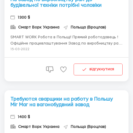
будівельної техніки потрібні чоловіки
1300 $
Смарт Ворк Украина
Польща (Вроцлав)
SMART WORK Робота в Польщі! Прямий роботодавець !
Офіційне працевлаштування Завод по виробництву рам
до будівельної техніки Потрібні 4 ЧОЛОВА на
15-03-2022
виробництво, до 45 років Робота на пресі (krawędziarka),
на заводі по виробництву рам до будівельної техніки і
машин ЗАРПЛАТА 16 зл/година, для...
відгукнутися
Требуются сварщики на работу в Польшу
Міг Маг на вагонобудвний завод
1400 $
Смарт Ворк Украина
Польща (Вроцлав)