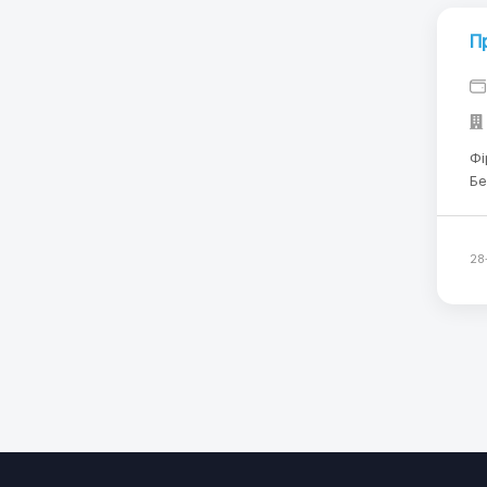
П
Фі
Бельгії. Вимоги: - вмі
Ум
8-
28