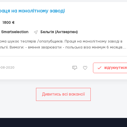
раця на монолітному заводі
1800 €
Smartselection
Бельгія (Антверпен)
рма шукає теслярів /опалубщиків. Праця на монолітному заводі в
ння зварювати - польська віза мінімум 6 місяців
ови роботи: - погодинна оплата праці 10 euro/h нетто - робочий ч
10 год/день - житло 50 euro - офіційне працевлаштування ...
відгукнутися
-08-2020
Дивитись всі вакансії