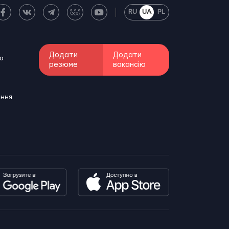
RU
UA
PL
Додати
Додати
о
резюме
вакансію
ення