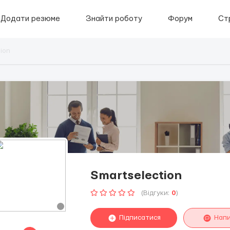
Додати резюме
Знайти роботу
Форум
Ст
ion
Smartselection
(Відгуки:
0
)
Підписатися
Нап