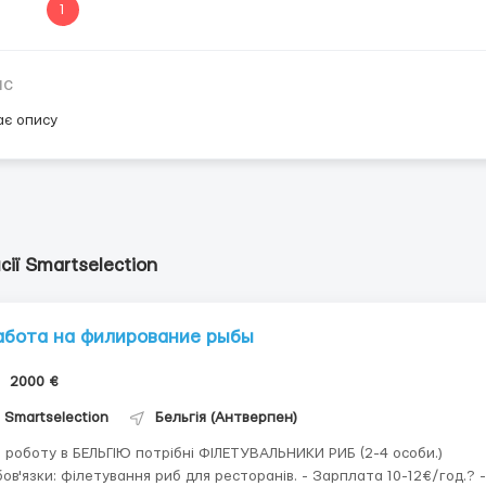
1
ис
ає опису
сії Smartselection
абота на филирование рыбы
2000 €
Smartselection
Бельгія (Антверпен)
 роботу в БЕЛЬГІЮ потрібні ФІЛЕТУВАЛЬНИКИ РИБ (2-4 особи.)
ов'язки: філетування риб для ресторанів. - Зарплата 10-12€/год.? -