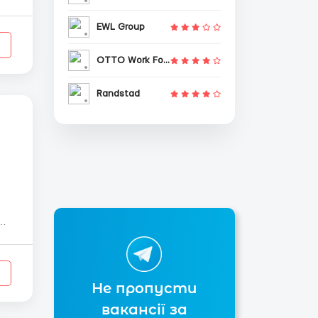
EWL Group
OTTO Work Force
Randstad
Не пропусти
вакансії за