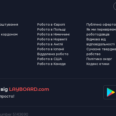
лаштування
Робота в Європі
Публічна оферта
Робота в Польщі
Як ми перевіряєм
а кордоном
Робота в Німеччині
роботодавців
Робота в Норвегії
Відмова від
Робота в Англії
відповідальності
Робота в Іспанії
Сучасне твердж
Віддалена робота
рабства
Работа в США
Політика скарг
Работа в Канадe
Кодекс етики
від
LAYBOARD.com
просто!
umber 5143690