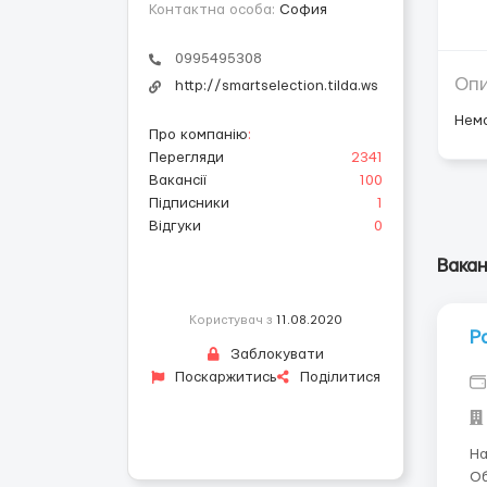
Контактна особа:
София
0995495308
Оп
http://smartselection.tilda.ws
Нем
Про компанію
:
Перегляди
2341
Вакансії
100
Підписники
1
Відгуки
0
Вакан
Користувач з
11.08.2020
Р
Заблокувати
Поскаржитись
Поділитися
На
Об