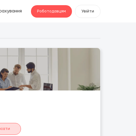
рахування
Роботодавцям
Увійти
исати