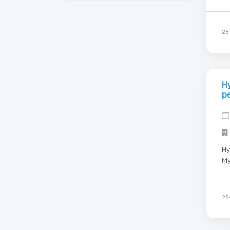
Робочи
ра
ро
28
Н
р
Ну
Му
За
неделю ?Жильё пред
с 
28