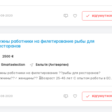
й день 10-12 год. - Робочий тиждень 6-7 днів. - Харчування за
хунок працівника. - Проживання 300€ за місяць. Вимоги: - Польська
боча ві...
відгукнутися
-08-2020
ужны работники на филетирование рыбы для
есторанов
2500 €
Smartselection
Бельгія (Антверпен)
жны работники на филетирование ??рыбы для ресторанов?
жчины??‍♂️ женщины?‍? ⏳Возраст 25-45 лет С опытом работы в ЕС
рплата 12-15 ?евро нетто в час График: 10-12 ⏰часов, 6-7 дней в
оставляется, оплата 300 ?евро в месяц (снимают
зп) Питание за счёт работника ...
відгукнутися
-08-2020