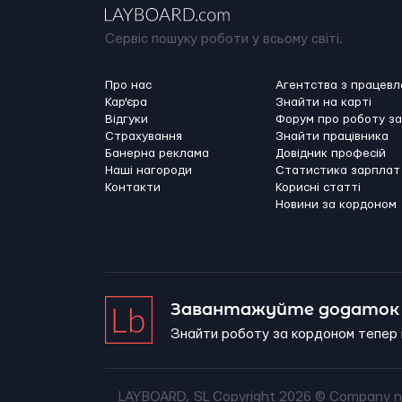
Сервіс пошуку роботи у всьому світі.
Про нас
Агентства з працев
Кар'єра
Знайти на карті
Відгуки
Форум про роботу з
Страхування
Знайти працівника
Банерна реклама
Довідник професій
Наші нагороди
Статистика зарплат
Контакти
Корисні статті
Новини за кордоном
Завантажуйте додаток 
Знайти роботу за кордоном тепер 
LAYBOARD, SL Copyright 2026 ©
Company n