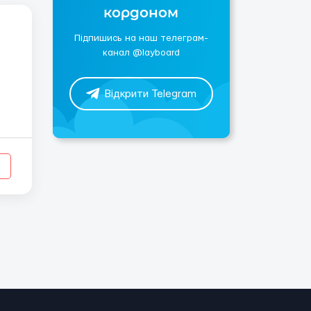
кордоном
Підпишись на наш телеграм-
канал @layboard
Відкрити Telegram
ас