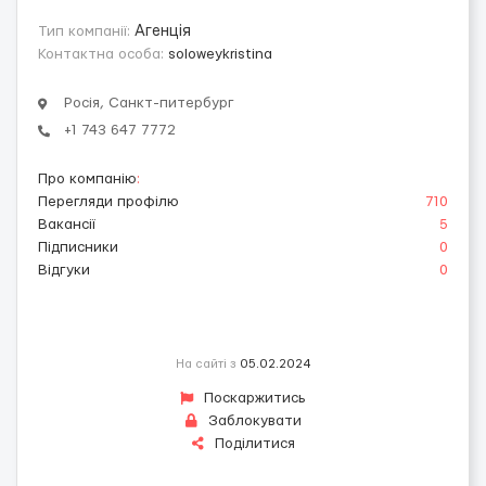
Тип компанії:
Агенція
Контактна особа:
solоweykristina
Росія, Санкт-питербург
+1 743 647 7772
Про компанію
:
Перегляди профілю
710
Вакансії
5
Підписники
0
Відгуки
0
На сайті з
05.02.2024
Поскаржитись
Заблокувати
Поділитися