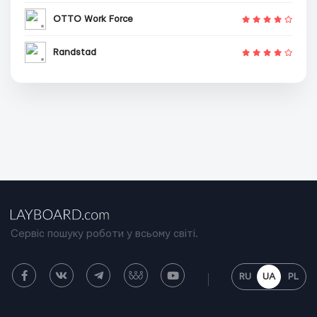
OTTO Work Force
Randstad
Сервіс пошуку роботи у всьому світі.
RU
UA
PL