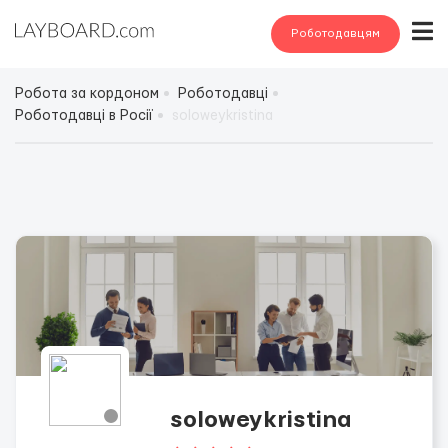
Роботодавцям
Робота за кордоном
Роботодавці
Роботодавці в Росії
solоweykristina
solоweykristina