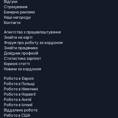
Відгуки
Страхування
Банерна реклама
Наші нагороди
Контакти
Агентства з працевлаштування
Знайти на карті
Форум про роботу за кордоном
Знайти працівника
Довідник професій
Статистика зарплат
Корисні статті
Новини за кордоном
Робота в Європі
Робота в Польщі
Робота в Німеччині
Робота в Норвегії
Робота в Англії
Робота в Іспанії
Віддалена робота
Работа в США