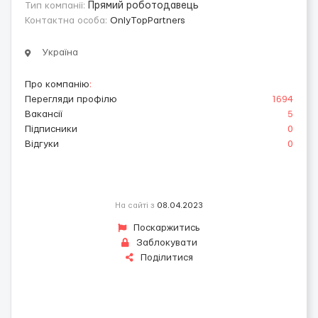
Тип компанії:
Прямий роботодавець
Контактна особа:
OnlyTopPartners
Україна
Про компанію
:
Перегляди профілю
1694
Вакансії
5
Підписники
0
Відгуки
0
На сайті з
08.04.2023
Поскаржитись
Заблокувати
Поділитися