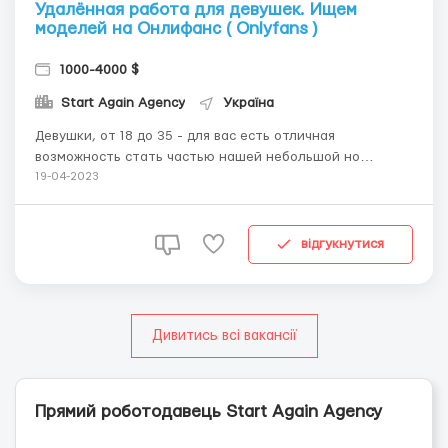
Удалённая работа для девушек. Ищем
моделей на Онлифанс ( Onlyfans )
1000-4000 $
Start Again Agency
Україна
Девушки, от 18 до 35 - для вас есть отличная
возможность стать частью нашей небольшой но
успешной команды. Однако лишь в том случае - если вы
19-04-2023
хотели бы мало работать и много зарабатывать 😉 Всё
что потребуется от вас - стабильная поставка
качественного контента👌 От нас: - Обеспечим полное
відгукнутися
ведение ...
Дивитись всі вакансії
Прямий роботодавець Start Again Agency