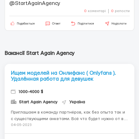
@StartAgainAgency
0
коментарі
0
репости
Подобається
Ответ
Поділитися
Надіслати
Вакансії Start Again Agency
Ищем моделей на Онлифанс ( Onlyfans ).
Удалённая работа для девушек
1000-4000 $
Start Again Agency
Україна
Приглашаем в команду партнёров, как без опыта так и
с существующими анкетами. Всё что будет нужно от вас
- стабильная поставка качественного контента👌
04-05-2023
Работать можно из любой точки мира, имея лишь
смартфон с хорошей камерой. Условия: - Обеспечим