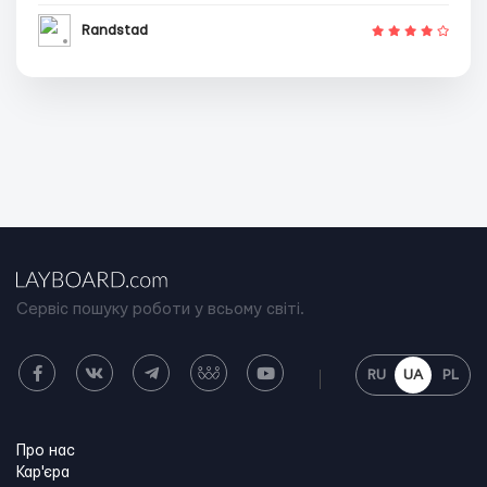
Randstad
Сервіс пошуку роботи у всьому світі.
RU
UA
PL
Про нас
Кар'єра