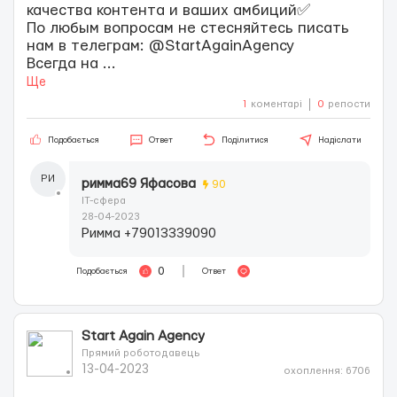
качества контента и ваших амбиций✅
По любым вопросам не стесняйтесь писать
нам в телеграм: @StartAgainAgency
Всегда на
...
Ще
1
коментарі
0
репости
Подобається
Ответ
Поділитися
Надіслати
РИ
римма69 Яфасова
90
IT-сфера
28-04-2023
Римма +79013339090
0
Подобається
Ответ
Start Again Agency
Прямий роботодавець
13-04-2023
охоплення: 6706