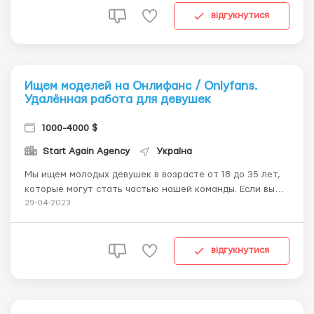
полное ведение вашей анкеты✅ -Гарантируем полную
відгукнутися
а...
Ищем моделей на Онлифанс / Onlyfans.
Удалённая работа для девушек
1000-4000 $
Start Again Agency
Україна
Мы ищем молодых девушек в возрасте от 18 до 35 лет,
которые могут стать частью нашей команды. Если вы
хотите зарабатывать много, работая мало, то мы
29-04-2023
можем предложить вам отличную возможность. Вам
нужно будет обеспечивать поставку качественного
контента, а мы предоставим вам полное ведение вашей
відгукнутися
с...