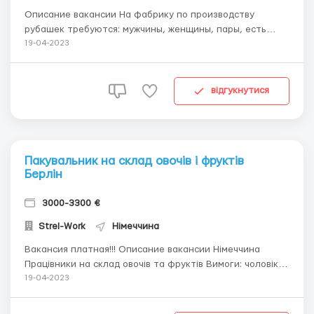
Описание вакансии На фабрику по производству
рубашек требуются: мужчины, женщины, пары, есть
возможность трудоустройства студентов. Знание языка
19-04-2023
не обязательно, присутствует русскоговорящий
куратор, можно без опыта работы обучение на месте.
Возраст кандидатов:18-40 лет График работы: от 8 ч...
відгукнутися
Пакувальник на склад овочів і фруктів
Берлін
3000-3300 €
Strel-Work
Німеччина
Вакансия платная!!! Описание вакансии Німеччина
Працівники на склад овочів та фруктів Вимоги: чоловіки/
жінки/сімейні пари ; 18-50 років; без володіння іноземних
19-04-2023
мов наявність водійського посвідчення буде перевагою
Умови робити: сортування та упакування продукції;...