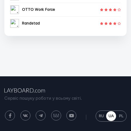
OTTO Work Force
Randstad
Сервіс пошуку роботи у всьому світі.
RU
UA
PL