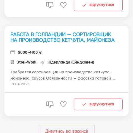
відгукнутися
РАБОТА В ГОЛЛАНДИИ — СОРТИРОВЩИК
НА ПРОИЗВОДСТВО КЕТЧУПА, МАЙОНЕЗА
3600-4100 €
Strel-Work
Нідерланди (Ейндховен)
Требуется сортировщик на производство кетчупа,
майонеза, соусов Обязанности — фасовка готовой
продукции по коробка в зависимости от продукции; —
19-04-2023
стикеровка, маркировка продукции; — изъятие
бракованной, поврежденной продукции. УСЛОВИЯ: 15
е\час нетто +преми...
відгукнутися
Дивитись всі вакансії