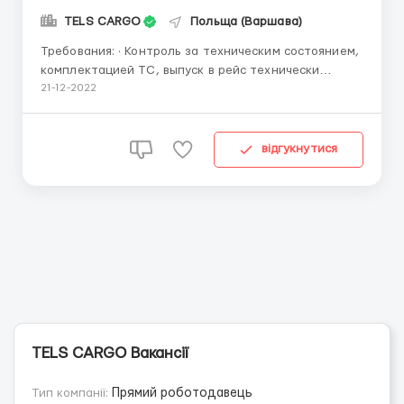
TELS CARGO
Польща (Варшава)
Требования: · Контроль за техническим состоянием,
комплектацией ТС, выпуск в рейс технически
исправного автомобильного транспорта. ·
21-12-2022
Планирование и согласование времени по
проведению техобслуживания. · Организация работ
по техобслуживанию и ремонту тягачей и
відгукнутися
полуприцепо...
TELS CARGO Вакансії
Тип компанії:
Прямий роботодавець