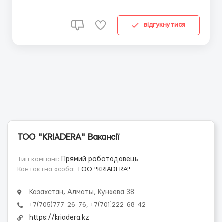
Оформление индивидуальных VIP туров
Формирование групповых туров Оформление
круизных туров Оформление страхового полиса
відгукнутися
Требования: Только граж...
TOO "KRIADERA" Вакансії
Тип компанії:
Прямий роботодавець
Контактна особа:
TOO "KRIADERA"
Казахстан, Алматы, Кунаева 38
+7(705)777-26-76, +7(701)222-68-42
https://kriadera.kz