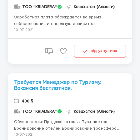
TOO "KRIADERA"
Казахстан (Алмати)
Заработная плата обсуждается во время
собеседования и напрямую зависит от
компетентности претендента на данную
10-07-2021
должность. Обязанности: Консультирование
клиентов по вопросам связанным с оформлением
визы. Заполнение анкет, бланков, формуляров
відгукнутися
Запись на прием, регистрация в консульские учр...
Требуется Менеджер по Туризму.
Вакансия бесплатная.
400 $
TOO "KRIADERA"
Казахстан (Алмати)
Обязанности: Продажа готовых Тур.пакетов
Бронирование отелей Бронирование трансфера
Бронирование авиабилетов Оформление виз
10-07-2021