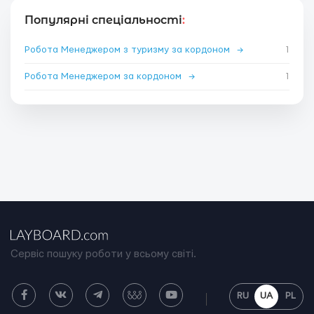
Популярні спеціальності
:
Робота Менеджером з туризму за кордоном
→
1
Робота Менеджером за кордоном
→
1
Сервіс пошуку роботи у всьому світі.
RU
UA
PL