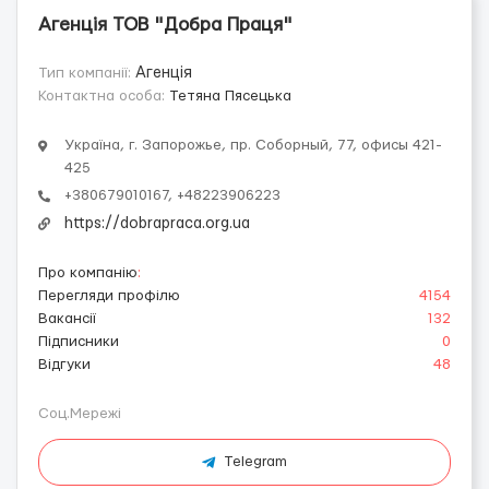
Агенція ТОВ "Добра Праця"
Тип компанії:
Агенція
Контактна особа:
Тетяна Пясецька
Україна, г. Запорожье, пр. Соборный, 77, офисы 421-
425
+380679010167, +48223906223
https://dobrapraca.org.ua
Про компанію
:
Перегляди профілю
4154
Вакансії
132
Підписники
0
Відгуки
48
Соц.Мережі
Telegram