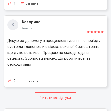
2
Відповісти
Катерина
К
Анонім
Дякую за допомогу в працевлаштуванні, по приїзду
зустріли і допомогли з візою, вакансії безкоштовні,
що дуже важливо . Працюю на складі години і
аванси є. Зарплата вчасно. До роботи возять
безкоштовно
2
Відповісти
Читати всі відгуки