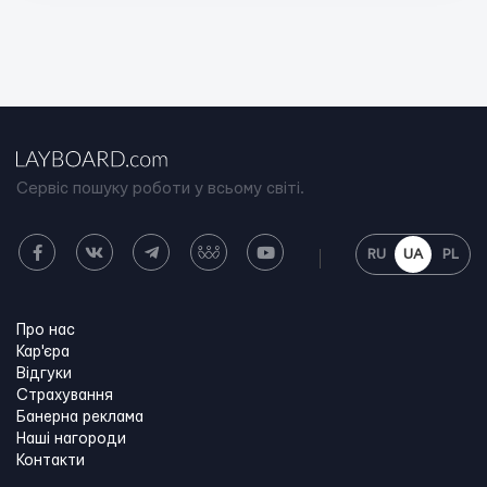
Сервіс пошуку роботи у всьому світі.
RU
UA
PL
Про нас
Кар'єра
Відгуки
Страхування
Банерна реклама
Наші нагороди
Контакти