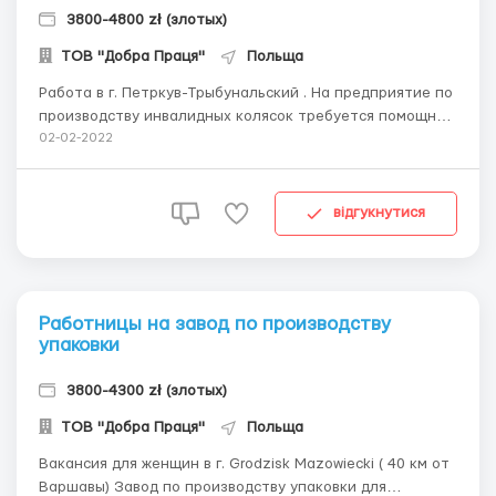
3800-4800 zł (злотых)
ТОВ "Добра Праця"
Польща
Работа в г. Петркув-Трыбунальский . На предприятие по
производству инвалидных колясок требуется помощник
оператора ЧПУ Обязанности: • Обслуживание, под
02-02-2022
наблюдением оператора станков с ЧПУ, машин и
оборудования (токарных и фрезерных станков с чпу) •
Изготовление деталей согласно прил...
відгукнутися
Работницы на завод по производству
упаковки
3800-4300 zł (злотых)
ТОВ "Добра Праця"
Польща
Вакансия для женщин в г. Grodzisk Mazowiecki ( 40 км от
Варшавы) Завод по производству упаковки для