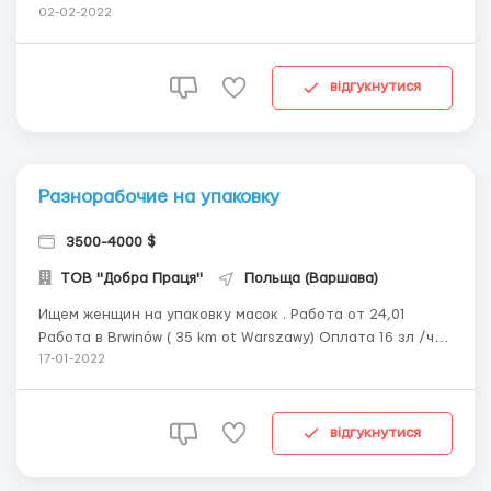
косметики трудоустроит женщин возрастом от18 до 45
02-02-2022
лет. Работа сидячая Ставка- 15,2 зл/час, до 26 лет- 16,2
зл/час График работы : по 12 часов 6 дней в неделю, в
две смены (день/ночь) Прож...
відгукнутися
Разнорабочие на упаковку
3500-4000 $
ТОВ "Добра Праця"
Польща (Варшава)
Ищем женщин на упаковку масок . Работа от 24,01
Работа в Brwinów ( 35 km ot Warszawy) Оплата 16 зл /час
нетто График работы : 6 дней по 12 часов в 2 смены.
17-01-2022
Оформление: официальное по договору - umowa
zlecenia Жилье предоставляем , вычисляется 400 зл из
зарплаты . Бесплатный довоз на ...
відгукнутися