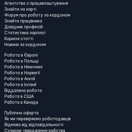
Агентства з працевлаштування
Знайти на карті
Форум про роботу за кордоном
Знайти працівника
Довідник професій
Статистика зарплат
Корисні статті
Новини за кордоном
Робота в Європі
Робота в Польщі
Робота в Німеччині
Робота в Норвегії
Робота в Англії
Робота в Іспанії
Віддалена робота
Работа в США
Работа в Канадe
Публічна оферта
Як ми перевіряємо роботодавців
Відмова від відповідальності
Сучасне твердження рабства