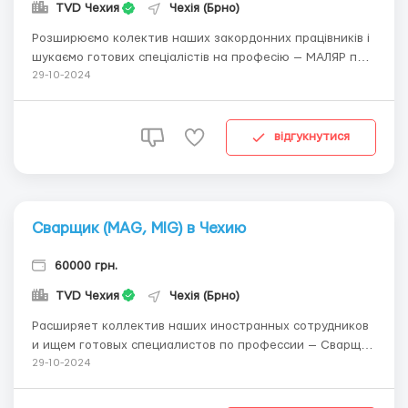
TVD Чехия
Чехія (Брно)
Розширюємо колектив наших закордонних працівників і
шукаємо готових спеціалістів на професію — МАЛЯР по
металу. Ручне фарбування металевих виробів або
29-10-2024
робота на напівавтоматичній фарбувальній лінії.
Потрібна практика роботи в лакофарбовому цеху —
нанесення сухої або мокрої фарби. Надаєм...
відгукнутися
Сварщик (MАG, MIG) в Чехию
60000 грн.
TVD Чехия
Чехія (Брно)
Расширяет коллектив наших иностранных сотрудников
и ищем готовых специалистов по профессии — Сварщик
MАG/MIG . Требования: Ручная сварка металлический
29-10-2024
изделий методом МАG и MIG зачистку сварочного шва
после сварки. Толчущина материала 0,8 мм — 3,0 мм,