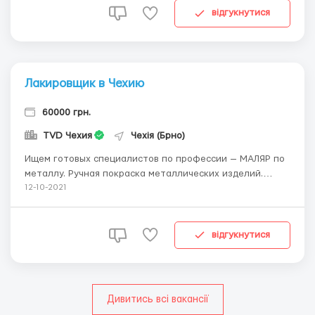
черный лист, нержавейка, детали э...
відгукнутися
Лакировщик в Чехию
60000 грн.
TVD Чехия
Чехія (Брно)
Ищем готовых специалистов по профессии — МАЛЯР по
металлу. Ручная покраска металлических изделий.
Нужна практика работы на покрасочном цехе —
12-10-2021
нанесение сухой или мокрой покраски, необходима
квалификация и медицинская способность.
Предоставляем жилье, заводское питание. Работа ...
відгукнутися
Дивитись всі вакансії