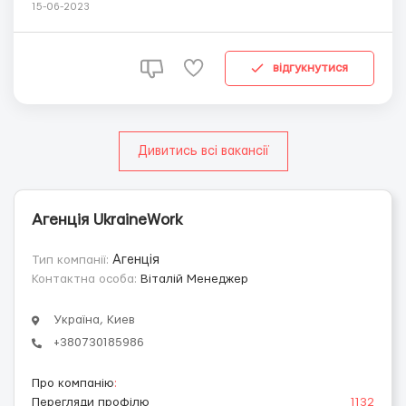
в інтернеті є дуже популярним способом заробітку. Саме
15-06-2023
тому ми пропонуємо вам набір тексту. Зарплата: від
500грн і вище, залежно від часу, який ви приділяєте
роботі. Оплата провадить...
відгукнутися
Дивитись всі вакансії
Агенція UkraineWork
Тип компанії:
Агенція
Контактна особа:
Віталій Менеджер
Україна, Киев
+380730185986
Про компанію
:
Перегляди профілю
1132