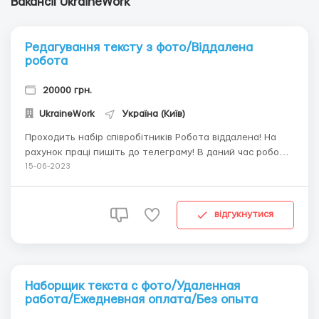
Вакансії UkraineWork
Редагування тексту з фото/Віддалена
робота
20000 грн.
UkraineWork
Україна (Київ)
Проходить набір співробітників Робота віддалена! На
рахунок праці пишіть до телеграму! В даний час робота
в інтернеті є дуже популярним способом заробітку. Саме
15-06-2023
тому ми пропонуємо вам набір тексту. Зарплата: від
500грн і вище, залежно від часу, який ви приділяєте
роботі. Оплата провадить...
відгукнутися
Наборщик текста с фото/Удаленная
работа/Ежедневная оплата/Без опыта