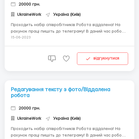
20000 грн.
UkraineWork
Україна (Київ)
Проходить набір співробітників Робота віддалена! На
рахунок праці пишіть до телеграму! В даний час робота
в інтернеті є дуже популярним способом заробітку. Саме
15-06-2023
тому ми пропонуємо вам набір тексту. Зарплата: від
500грн і вище, залежно від часу, який ви приділяєте
роботі. Оплата провадить...
відгукнутися
Редагування тексту з фото/Віддалена
робота
20000 грн.
UkraineWork
Україна (Київ)
Проходить набір співробітників Робота віддалена! На
рахунок праці пишіть до телеграму! В даний час робота