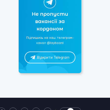
Не пропусти
вакансії за
кордоном
Підпишись на наш телеграм-
канал @layboard
Відкрити Telegram