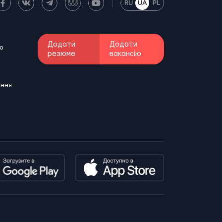
RU
UA
PL
Додати
Додати
о
резюме
вакансію
ення