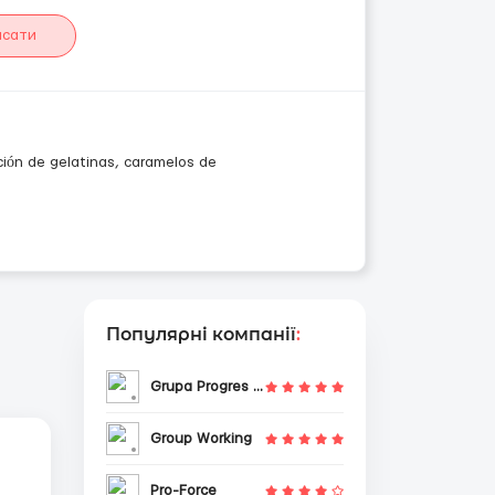
исати
ión de gelatinas, caramelos de
Популярні компанії
:
Grupa Progres Sp. z o.o.
Group Working
Pro-Force