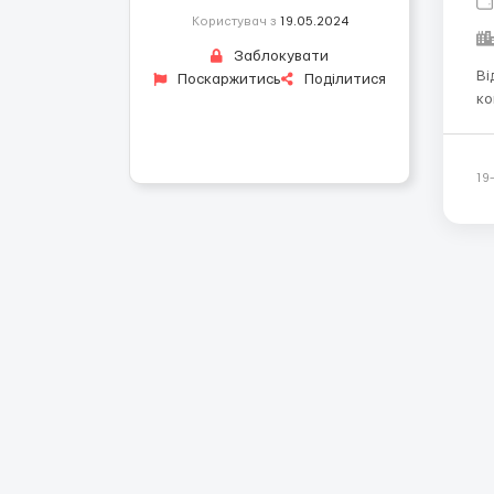
Користувач з
19.05.2024
Заблокувати
Відп
Поскаржитись
Поділитися
кон
зв
ринку Туніс
вл
19