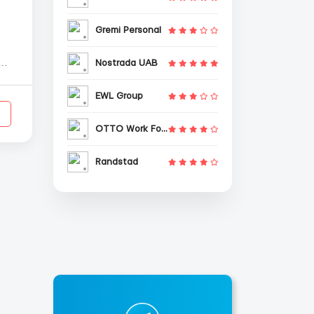
Gremi Personal
Nostrada UAB
а
EWL Group
OTTO Work Force
Randstad