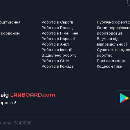
лаштування
Робота в Європі
Публічна оферта
Робота в Польщі
Як ми перевіряєм
а кордоном
Робота в Німеччині
роботодавців
Робота в Норвегії
Відмова від
Робота в Англії
відповідальності
Робота в Іспанії
Сучасне твердж
Віддалена робота
рабства
Работа в США
Політика скарг
Работа в Канадe
Кодекс етики
від
LAYBOARD.com
просто!
umber 5143690