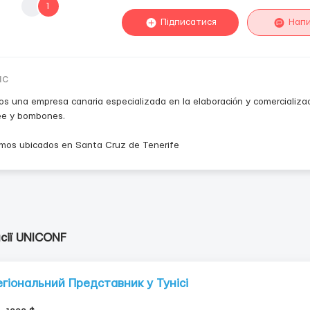
1
Підписатися
Нап
ис
s una empresa canaria especializada en la elaboración y comercializac
ee y bombones.
mos ubicados en Santa Cruz de Tenerife
сії UNICONF
егіональний Представник у Тунісі