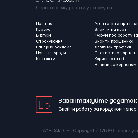
Сервіс пошуку роботи у всьому світі.
Про нас
Агентства з працев
Кар'єра
Знайти на карті
Відгуки
Форум про роботу з
Страхування
Знайти працівника
Банерна реклама
Довідник професій
Наші нагороди
Статистика зарплат
Контакти
Корисні статті
Новини за кордоном
Завантажуйте додаток 
Знайти роботу за кордоном тепер 
LAYBOARD, SL Copyright 2026 ©
Company n