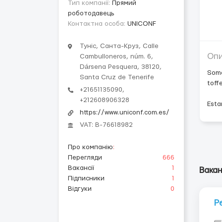
Тип компанії:
Прямий
роботодавець
Контактна особа:
UNICONF
Туніс, Санта-Круз, Calle
Оп
Cambulloneros, núm. 6,
Dársena Pesquera, 38120,
Somo
Santa Cruz de Tenerife
toff
+21651135090,
+212608906328
Esta
https://www.uniconf.com.es/
VAT: B-76618982
Про компанію
:
Перегляди
666
Вакансії
1
Вакан
Підписники
1
Відгуки
0
Р