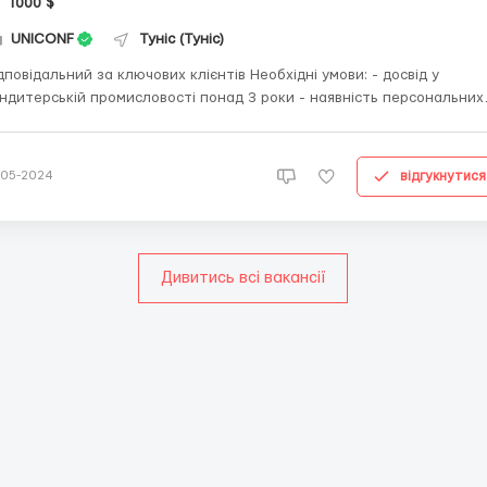
1000 $
UNICONF
Туніс (Туніс)
овідальний за ключових клієнтів Необхідні умови: - досвід у
дитерській промисловості понад 3 роки - наявність персональних
'язків/контактів з ключовими клієнтами мережі, дистриб'юторами н
у - знання характеристик місцевого ринку - наявність
асного автомобіля (від компа...
відгукнутися
-05-2024
Дивитись всі вакансії