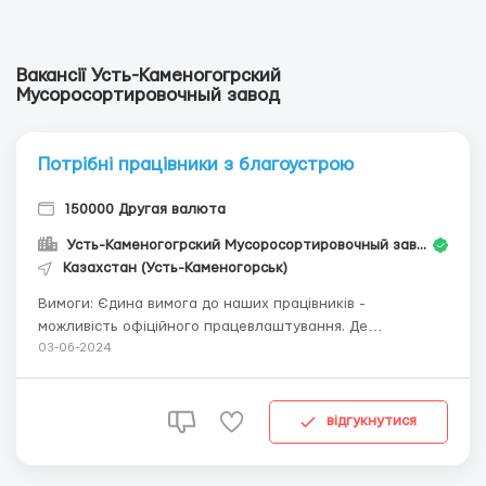
Вакансії Усть-Каменогогрский
Мусоросортировочный завод
Потрібні працівники з благоустрою
150000 Другая валюта
Усть-Каменогогрский Мусоросортировочный завод
Казахстан (Усть-Каменогорськ)
Вимоги: Єдина вимога до наших працівників -
можливість офіційного працевлаштування. Де
працювати? Ми знаходимося за адресою Ползунова
03-06-2024
116/9. З недавнього часу наша організація з'явилася на
всіх офіційних і популярних картах. Умови роботи:
Робочий графік змінний: 2 через 2; Робочий час: з 8 ...
відгукнутися