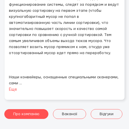
функционирование системы, следят за порядком и ведут
визуальную сортировку на первом этапе (чтобы
крупногабаритный мусор не попал в
автоматизированную часть линии сортировки), что
значительно повышает скорость и качество самой
сортировки по сравнению с ручной сортировкой. Тем
самым увеличивая объемы выхода тюков мусора. Что
позволяет возить мусор прямиком к нам, откуда уже
отсортированный мусор едет прямо на переработку.
Наши конвейеры, оснащенные специальными сканерами,
сами
...
Еще
Про компанію
Вакансії
Відгуки