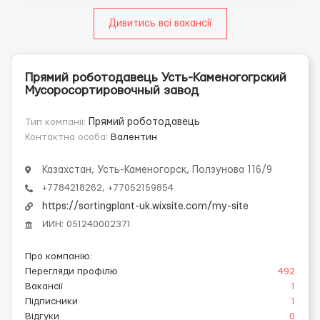
Дивитись всі вакансії
Прямий роботодавець Усть-Каменогогрский
Мусоросортировочный завод
Тип компанії:
Прямий роботодавець
Контактна особа:
Валентин
Казахстан, Усть-Каменогорск, Ползунова 116/9
+7784218262, +77052159854
https://sortingplant-uk.wixsite.com/my-site
ИИН: 051240002371
Про компанію
:
Перегляди профілю
492
Вакансії
1
Підписники
1
Відгуки
0