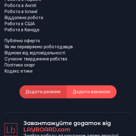
Робота в Англії
Робота в Іспанії
Віддалена робота
Работа в США
Работа в Канадe
Публічна оферта
Як ми перевіряємо роботодавців
Відмова від відповідальності
Сучасне твердження рабства
Політика скарг
Кодекс етики
Додати резюме
Додати вакансію
Завантажуйте додаток від
LAYBOARD.com
Знайти роботу за кордоном тепер просто!