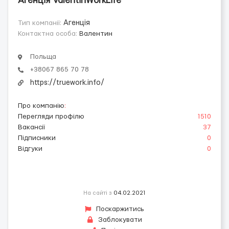
Агенція ValentinWorkLife
Тип компанії:
Агенція
Контактна особа:
Валентин
Польща
+38067 865 70 78
https://truework.info/
Про компанію
:
Перегляди профілю
1510
Вакансії
37
Підписники
0
Відгуки
0
На сайті з
04.02.2021
Поскаржитись
Заблокувати