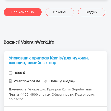
Про компанію
Вакансії
Відгуки
Вакансії ValentinWorkLife
Упаковщик приправ Kamis/для мужчин,
женщин, семейных пар
1500 $
ValentinWorkLife
Польща (Лодзь)
Должность: Упаковщик Приправ Kamis Заработная
Плата: 4400-4800 злотых Обязанности: Подготовка
продукции к упаковке / Упаковка товаров / Клеение
05-08-2021
этикеток Требования: Мужчины, Женщины, Семейные
Пары Мы предоставляем все необходимые документы