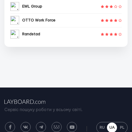
EWL Group
OTTO Work Force
Randstad
Сервіс пошуку роботи у всьому світі.
RU
UA
PL