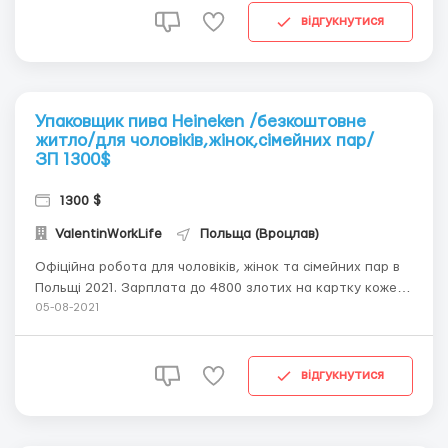
для получения рабочей в...
відгукнутися
Упаковщик пива Heineken /безкоштовне
житло/для чоловіків,жінок,сімейних пар/
ЗП 1300$
1300 $
ValentinWorkLife
Польща (Вроцлав)
Офіційна робота для чоловіків, жінок та сімейних пар в
Польщі 2021. Зарплата до 4800 злотих на картку кожен
місяць 15 числа без затримок. Потрібен: Упковщик,
05-08-2021
Сортувальник , Оператор , Різноробочий, Робочий,
Співробітник в Польщу без досвіду та без знання мови.
Обов’язки: -Складання продукц...
відгукнутися