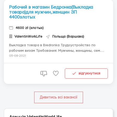
Рабочий в магазин Бедронка(Выкладка
товара)для мужчин,женщин ЗП
4400злотых
4600 zł (злотых)
ValentinWorkLife
Польща (Варшава)
Выкладка товара в Biedronka Трудоустройство по
рабочим визам Требования: Мужчины, женщины, сем.
пары в возрасте до 58 лет. Без опыта работы. Вроцлав
05-08-2021
— 4 магазина. Гданськ — 6 магазинов. Варшава — 14
магазинов. Краков — 2 магазина. Познань — 6 магазинов.
...
відгукнутися
Дивитись всі вакансії